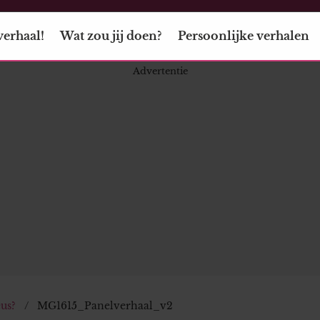
verhaal!
Wat zou jij doen?
Persoonlijke verhalen
us?
MG1615_Panelverhaal_v2