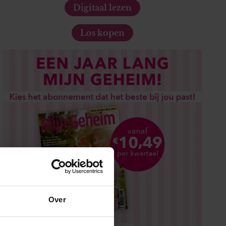
Digitaal lezen
Los kopen
Over