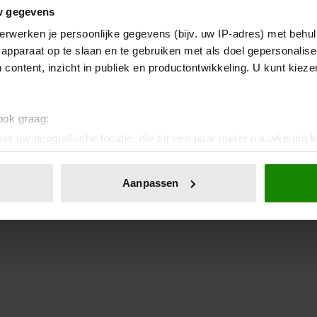
w gegevens
erwerken je persoonlijke gegevens (bijv. uw IP-adres) met behul
apparaat op te slaan en te gebruiken met als doel gepersonalise
 content, inzicht in publiek en productontwikkeling. U kunt kiez
 ook graag:
er uw geografische locatie, die tot een paar meter nauwkeurig k
n door het actief te scannen op specifieke eigenschappen (fingerp
onlijke gegevens worden verwerkt en stel uw voorkeuren in he
Aanpassen
jzigen of intrekken in de Cookieverklaring.
ent en advertenties te personaliseren, om functies voor social
. Ook delen we informatie over uw gebruik van onze site met on
e. Deze partners kunnen deze gegevens combineren met andere i
erzameld op basis van uw gebruik van hun services. U gaat akk