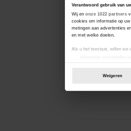
Verantwoord gebruik van u
Wij en
onze 1022 partners
v
cookies om informatie op uw 
metingen aan advertenties en
en met welke doelen.
Als u het toestaat, willen we
Informatie verzamelen ov
Uw apparaat identificere
Lees meer over hoe uw perso
Weigeren
toestemming op elk moment wi
We gebruiken cookies om cont
websiteverkeer te analyseren
media, adverteren en analys
verstrekt of die ze hebben v
onze website blijft gebruiken.