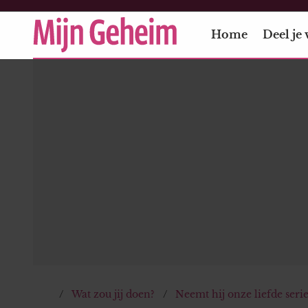
Home
Deel je 
Wat zou jij doen?
Neemt hij onze liefde serie