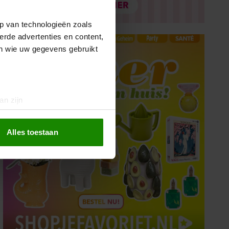
p van technologieën zoals
erde advertenties en content,
en wie uw gegevens gebruikt
an zijn
rinting)
t
detailgedeelte
in. U kunt uw
Alles toestaan
 media te bieden en om ons
ze partners voor social
nformatie die u aan ze heeft
oord met onze cookies als u