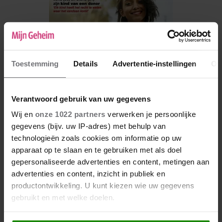
Toestemming
Details
Advertentie-instellingen
Ov
Verantwoord gebruik van uw gegevens
Wij en
onze 1022 partners
verwerken je persoonlijke
gegevens (bijv. uw IP-adres) met behulp van
De nieuwe Mijn Geheim ligt nu in de winkel
technologieën zoals cookies om informatie op uw
apparaat op te slaan en te gebruiken met als doel
Abonneren
gepersonaliseerde advertenties en content, metingen aan
Digitaal lezen
advertenties en content, inzicht in publiek en
productontwikkeling. U kunt kiezen wie uw gegevens
Los kopen
gebruikt en met welke doelen.
Als u het toestaat, willen we ook graag: