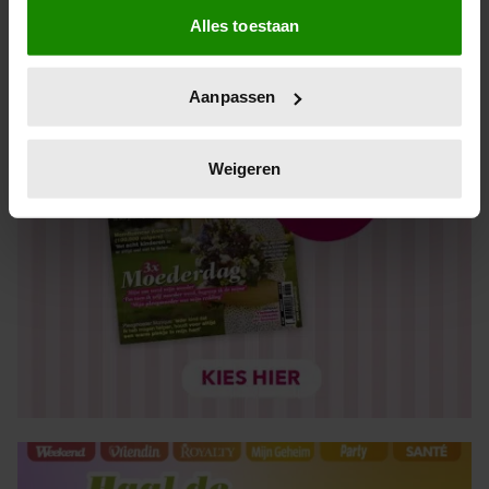
Alles toestaan
Informatie verzamelen over uw geografische locatie,
die tot een paar meter nauwkeurig kan zijn
Uw apparaat identificeren door het actief te scannen
Aanpassen
op specifieke eigenschappen (fingerprinting)
Lees meer over hoe uw persoonlijke gegevens worden
verwerkt en stel uw voorkeuren in het
detailgedeelte
in.
Weigeren
U kunt uw toestemming op elk moment wijzigen of
intrekken in de Cookieverklaring.
We gebruiken cookies om content en advertenties te
personaliseren, om functies voor social media te bieden
en om ons websiteverkeer te analyseren. Ook delen we
informatie over uw gebruik van onze site met onze
partners voor social media, adverteren en analyse. Deze
partners kunnen deze gegevens combineren met andere
informatie die u aan ze heeft verstrekt of die ze hebben
verzameld op basis van uw gebruik van hun services. U
gaat akkoord met onze cookies als u onze website blijft