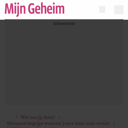
Wat zou jij doen?
Niemand begrijpt waarom Joyce haar man verliet