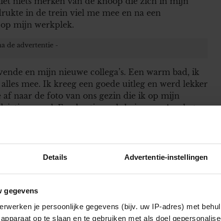
liet niets merken van de knoop die zich in mijn
rukte in de trein viel me mee en na een
 op mijn werkplek.
vende en mijn nieuwe collega’s. Een warm bad, ik
alles mee. Ik kreeg een goede uitleg en werd lekker
af naar de foto van ons gezin die ik op mijn
ietig gevoel. Een beetje zoals heimwee. Aan het
r huis kon. Naar mijn meiden.
 lekker was het om een vies toilet en een ravage in
huis echt helemaal niets uitgevoerd, alleen maar
Details
Advertentie-instellingen
en boodschappen gedaan, maar zich daarbij niet
adden meegekregen. Dus toen Marcel thuiskwam, kon
n verhit hoofd de aardappelen begon te schillen.
w gegevens
sbediening en drentelde Mickey, ons hondje,
erwerken je persoonlijke gegevens (bijv. uw IP-adres) met behul
e worden. Daar zat ik echt niet op te wachten na
apparaat op te slaan en te gebruiken met als doel gepersonalise