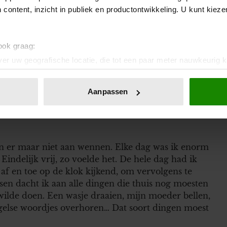
 content, inzicht in publiek en productontwikkeling. U kunt kiez
 plofte met een kop thee, compleet uitgeput.
 voor de meiden. Dat gaat over een tijdje heus wel
 ook graag:
euren.’
er uw geografische locatie, die tot een paar meter nauwkeurig k
n door het actief te scannen op specifieke eigenschappen (fingerp
e dag. Het moest zijn tijd krijgen, het kwam wel
onlijke gegevens worden verwerkt en stel uw voorkeuren in he
Aanpassen
jzigen of intrekken in de Cookieverklaring.
ent en advertenties te personaliseren, om functies voor social
. Ook delen we informatie over uw gebruik van onze site met on
n er maar niet aan wennen. Elke dag was ik enorm
e. Deze partners kunnen deze gegevens combineren met andere i
Eindelijk vrij, zo voelde het. De hele dag had ik
erzameld op basis van uw gebruik van hun services. U gaat akk
af en toe op de klok kijkend, om vervolgens te
sen dacht ik aan alle dingen die thuis nog moesten
 wilde doen. Een wasje draaien, mijn moeder bellen,
ngelse woordjes overhoren… Dat soort dingen moest