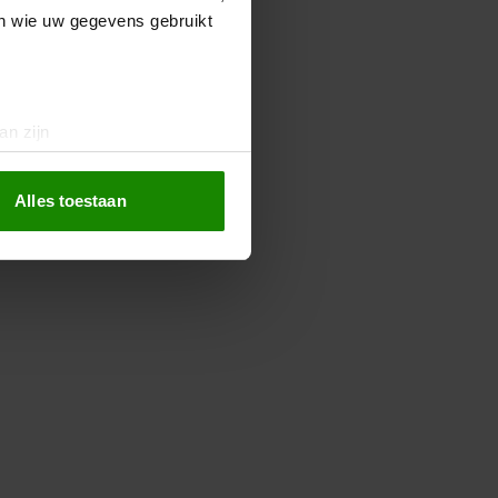
en wie uw gegevens gebruikt
an zijn
rinting)
t
detailgedeelte
in. U kunt uw
Alles toestaan
 media te bieden en om ons
ze partners voor social
nformatie die u aan ze heeft
oord met onze cookies als u