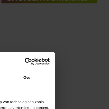
Over
p van technologieën zoals
erde advertenties en content,