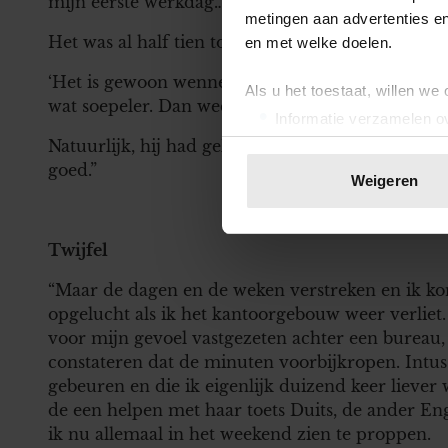
mijn eerste werkdag…
metingen aan advertenties en
Het was al half tien toen ik eindelijk op de bank
en met welke doelen.
‘Het is gewoon wennen,’ zei Marcel sussend. ‘Ook
Als u het toestaat, willen we
wat soepeler. Dan weet iedereen wat er moet geb
Informatie verzamelen ov
Uw apparaat identificere
Natuurlijk, hij had gelijk. Dit was pas mijn eerst
goed.”
Lees meer over hoe uw perso
Weigeren
toestemming op elk moment wi
We gebruiken cookies om cont
Twijfel
websiteverkeer te analyseren
“Maar de dagen en de weken verstreken en ik ko
media, adverteren en analys
opgelucht als ik het kantoorgebouw weer verliet. 
verstrekt of die ze hebben v
voor mijn gevoel vastgezeten achter een bureau, 
onze website blijft gebruiken.
constateren dat de minuten voorbijkropen. Intus
gebeuren en die ik eigenlijk duizend keer liever
de een helpen met haar toets Duits, de ander E
ik nu allemaal in het weekend zien te proppen.