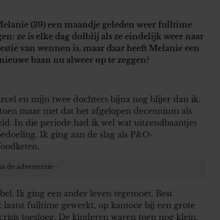
s Melanie (39) een maandje geleden weer fulltime
en: ze is elke dag dolblij als ze eindelijk weer naar
stie van wennen is, maar daar heeft Melanie een
nieuwe baan nu alweer op te zeggen?
l en mijn twee dochters bijna nog blijer dan ik.
i toen maar niet dat het afgelopen decennium als
ld. In die periode had ik wel wat uitzendbaantjes
edoeling. Ik ging aan de slag als P&O-
foodketen.
bel. Ik ging een ander leven tegemoet. Best
laatst fulltime gewerkt, op kantoor bij een grote
crisis toesloeg. De kinderen waren toen nog klein,