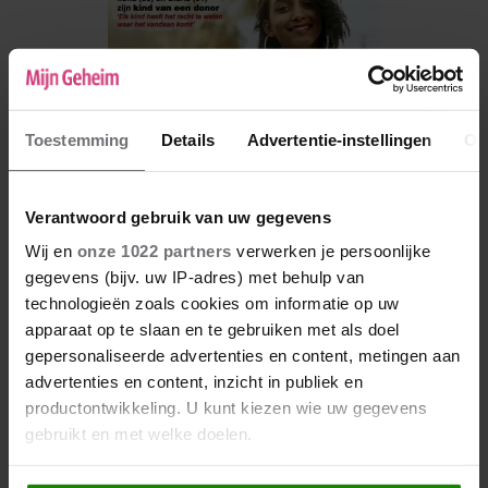
Toestemming
Details
Advertentie-instellingen
Ov
Verantwoord gebruik van uw gegevens
Wij en
onze 1022 partners
verwerken je persoonlijke
gegevens (bijv. uw IP-adres) met behulp van
De nieuwe Mijn Geheim ligt nu in de winkel
technologieën zoals cookies om informatie op uw
apparaat op te slaan en te gebruiken met als doel
Abonneren
gepersonaliseerde advertenties en content, metingen aan
Digitaal lezen
advertenties en content, inzicht in publiek en
productontwikkeling. U kunt kiezen wie uw gegevens
Los kopen
gebruikt en met welke doelen.
Als u het toestaat, willen we ook graag: