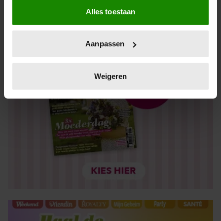
Alles toestaan
Informatie verzamelen over uw geografische locatie,
die tot een paar meter nauwkeurig kan zijn
Uw apparaat identificeren door het actief te scannen
Aanpassen
op specifieke eigenschappen (fingerprinting)
Lees meer over hoe uw persoonlijke gegevens worden
verwerkt en stel uw voorkeuren in het
detailgedeelte
in.
Weigeren
U kunt uw toestemming op elk moment wijzigen of
intrekken in de Cookieverklaring.
We gebruiken cookies om content en advertenties te
personaliseren, om functies voor social media te bieden
en om ons websiteverkeer te analyseren. Ook delen we
informatie over uw gebruik van onze site met onze
partners voor social media, adverteren en analyse. Deze
partners kunnen deze gegevens combineren met andere
informatie die u aan ze heeft verstrekt of die ze hebben
verzameld op basis van uw gebruik van hun services. U
gaat akkoord met onze cookies als u onze website blijft