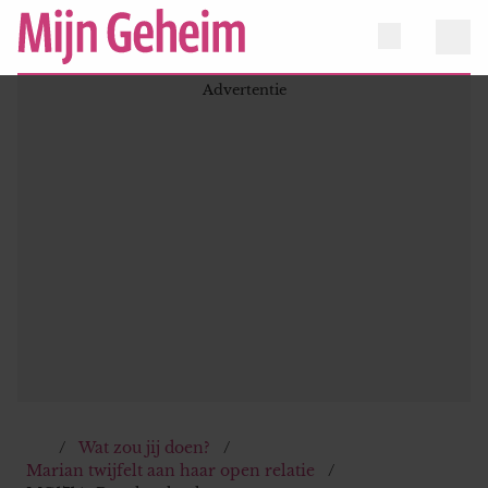
Wat zou jij doen?
Marian twijfelt aan haar open relatie