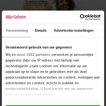
Toestemming
Details
Advertentie-instellingen
Ov
Verantwoord gebruik van uw gegevens
Wij en
onze 1022 partners
verwerken je persoonlijke
gegevens (bijv. uw IP-adres) met behulp van
De nieuwe Mijn Geheim ligt nu in de winkel
technologieën zoals cookies om informatie op uw
apparaat op te slaan en te gebruiken met als doel
Abonneren
gepersonaliseerde advertenties en content, metingen aan
Digitaal lezen
advertenties en content, inzicht in publiek en
productontwikkeling. U kunt kiezen wie uw gegevens
Los kopen
gebruikt en met welke doelen.
Als u het toestaat, willen we ook graag: