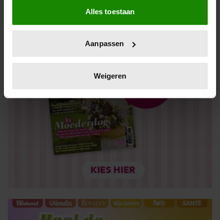
Alles toestaan
Informatie verzamelen over uw geografische locatie,
die tot een paar meter nauwkeurig kan zijn
Uw apparaat identificeren door het actief te scannen
Aanpassen
op specifieke eigenschappen (fingerprinting)
Lees meer over hoe uw persoonlijke gegevens worden
verwerkt en stel uw voorkeuren in het
detailgedeelte
in.
Weigeren
U kunt uw toestemming op elk moment wijzigen of
intrekken in de Cookieverklaring.
We gebruiken cookies om content en advertenties te
personaliseren, om functies voor social media te bieden
en om ons websiteverkeer te analyseren. Ook delen we
informatie over uw gebruik van onze site met onze
partners voor social media, adverteren en analyse. Deze
partners kunnen deze gegevens combineren met andere
informatie die u aan ze heeft verstrekt of die ze hebben
verzameld op basis van uw gebruik van hun services. U
gaat akkoord met onze cookies als u onze website blijft