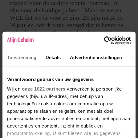
respect voor de ouders schijnt "normaal" te
zijn voor de huidige pubers....Maar ze weten
WEL dat we er voor ze zijn...Ze zijn nu 14 en
16 jaar en heb ik altijd gezegd dat ik liever de
vriendjes ken en thuis zie dan dat ze met voor
mij onbekenden over straat zwerven etc...Ik
mag alleen maar duimen dat ze tzt een goede
keus maken met hun eigen zelf-inzicht en
Toestemming
Details
Advertentie-instellingen
Ov
idealen...
Verantwoord gebruik van uw gegevens
Arianne
Wij en
onze 1022 partners
verwerken je persoonlijke
16-03-2016 16:17
gegevens (bijv. uw IP-adres) met behulp van
Groeistuipen... ze kunnen knap lastig zijn. Je
technologieën zoals cookies om informatie op uw
houd je hart vast en zit met je tenen krom.
apparaat op te slaan en te gebruiken met als doel
Zelf had ik als stelregel tot aan hun 12e jaar
gepersonaliseerde advertenties en content, metingen aan
moet je opvoeden en als je dat goed gedaan
advertenties en content, inzicht in publiek en
hebt, worden ze weer wakker rond hun 18e en
productontwikkeling. U kunt kiezen wie uw gegevens