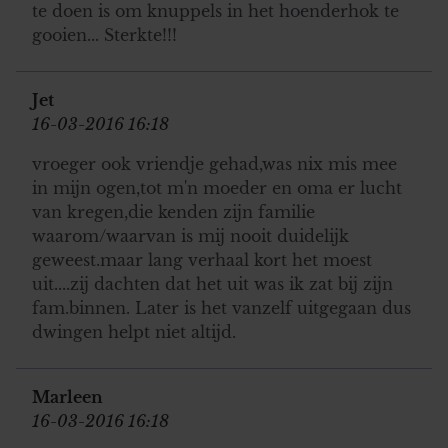
te doen is om knuppels in het hoenderhok te
verzameld op basis van uw gebruik van hun services. U
gooien... Sterkte!!!
gaat akkoord met onze cookies als u onze website blijft
gebruiken.
Jet
16-03-2016 16:18
vroeger ook vriendje gehad,was nix mis mee
in mijn ogen,tot m'n moeder en oma er lucht
van kregen,die kenden zijn familie
waarom/waarvan is mij nooit duidelijk
geweest.maar lang verhaal kort het moest
uit....zij dachten dat het uit was ik zat bij zijn
fam.binnen. Later is het vanzelf uitgegaan dus
dwingen helpt niet altijd.
Marleen
16-03-2016 16:18