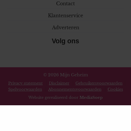
Contact
Klantenservice
Adverteren
Volg ons
© 2026 Mijn Geheim
Privacy statement
Disclaimer
Gebruikersvoorwaarden
Spelvoorwaarden
Abonnementsvoorwaarden
Cookies
Website gerealiseerd door
MediaSoep