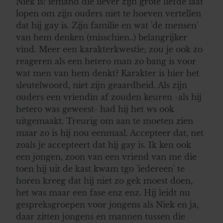
Niek is: iemand die liever zijn grote liefde laat
lopen om zijn ouders niet te hoeven vertellen
dat hij gay is. Zijn familie en wat 'de mensen'
van hem denken (misschien..) belangrijker
vind. Meer een karakterkwestie; zou je ook zo
reageren als een hetero man zo bang is voor
wat men van hem denkt? Karakter is hier het
sleutelwoord, niet zijn geaardheid. Als zijn
ouders een vriendin af zouden keuren -als hij
hetero was geweest- had hij het ws ook
uitgemaakt. Treurig om aan te moeten zien
maar zo is hij nou eenmaal. Accepteer dat, net
zoals je accepteert dat hij gay is. Ik ken ook
een jongen, zoon van een vriend van me die
toen hij uit de kast kwam tgo 'iedereen' te
horen kreeg dat hij niet zo gek moest doen,
het was maar een fase enz enz. Hij leidt nu
gespreksgroepen voor jongens als Niek en ja,
daar zitten jongens en mannen tussen die