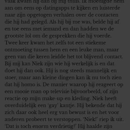
vaak kwam hij dan bij mij thuis. Ik moedigde hem
aan om eens op datingapps te kijken en luisterde
naar zijn opgetogen verhalen over de contacten
die hij had gelegd. Als hij bij me was, belde hij af
en toe eens met iemand en dan hadden we de
grootste lol om de gesprekken die hij voerde.
Twee keer kwam het zelfs tot een stiekeme
ontmoeting tussen hem en een leuke man, maar
geen van die keren leidde het tot blijvend contact.
Bij mij kan Niek zijn wie hij werkelijk is en dat
doet hij dan ook. Hij is nog steeds mannelijk en
stoer, maar aan kleine dingen kan ik nu toch zien
dat hij homo is. De manier waarop hij reageert op
een mooie man op televisie bijvoorbeeld, of zijn
reactie op mijn make-up en kleding. Niek heeft
overduidelijk een ‘gay’ kantje. Hij bekende dat hij
zich daar ook heel erg van bewust is en het voor
anderen probeert te verstoppen. ‘Niek!’ riep ik uit.
‘Dat is toch enorm verdrietig?’ Hij haalde zijn