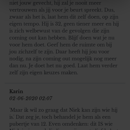
niet jouw gevecht, hij zal je nooit meer
We gebruiken cookies om content en advertenties te
vertrouwen als jij voor je beurt spreekt. Dus,
personaliseren, om functies voor social media te bieden
zwaar als het is, laat hem dit zelf doen, op zijn
en om ons websiteverkeer te analyseren. Ook delen we
eigen tempo. Hij is 32, geen tiener meer en hij
informatie over uw gebruik van onze site met onze
is zich welbewust van de gevolgen die zijn
partners voor social media, adverteren en analyse. Deze
coming out kan hebben. Blijf doen wat je nu
partners kunnen deze gegevens combineren met andere
voor hem doet. Geef hem de ruimte om bij
informatie die u aan ze heeft verstrekt of die ze hebben
jou zichzelf te zijn. Daar heeft hij jou voor
verzameld op basis van uw gebruik van hun services. U
nodig, na zijn coming out mogelijk nog meer
gaat akkoord met onze cookies als u onze website blijft
dan nu. Je doet het nu goed. Laat hem verder
gebruiken.
zelf zijn eigen keuzes maken.
Karin
02-06-2020 02:07
'Maar ik wil zo graag dat Niek kan zijn wie hij
is.' Dat zeg je, toch behandel je hem als een
pubertje van 12. Even omdenken: dit IS wie