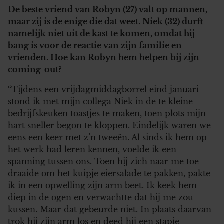
De beste vriend van Robyn (27) valt op mannen,
maar zij is de enige die dat weet. Niek (32) durft
namelijk niet uit de kast te komen, omdat hij
bang is voor de reactie van zijn familie en
vrienden. Hoe kan Robyn hem helpen bij zijn
coming-out?
“Tijdens een vrijdagmiddagborrel eind januari
stond ik met mijn collega Niek in de te kleine
bedrijfskeuken toastjes te maken, toen plots mijn
hart sneller begon te kloppen. Eindelijk waren we
eens een keer met z’n tweeën. Al sinds ik hem op
het werk had leren kennen, voelde ik een
spanning tussen ons. Toen hij zich naar me toe
draaide om het kuipje eiersalade te pakken, pakte
ik in een opwelling zijn arm beet. Ik keek hem
diep in de ogen en verwachtte dat hij me zou
kussen. Maar dat gebeurde niet. In plaats daarvan
trok hij zijn arm los en deed hij een stapje