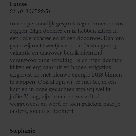
informatie over uw gebruik van onze site met onze
Louise
partners voor social media, adverteren en analyse. Deze
21-10-2017 22:51
partners kunnen deze gegevens combineren met andere
In een persoonlijk gesprek tegen broer en zus
informatie die u aan ze heeft verstrekt of die ze hebben
zeggen, Mijn dochter en ik hebben zitten in
verzameld op basis van uw gebruik van hun services. U
een rollercoaster en ik ben doodmoe. Daarom
gaat akkoord met onze cookies als u onze website blijft
gaan wij met tweetjes met de feestdagen op
gebruiken.
vakantie en daarover ben ik niemand
verantwoording schuldig. Ik en mijn dochter
kijken er erg naar uit en hopen enigszins
uitgerust en met nieuwe energie 2018 binnen
te stappen. Ook al zijn wij er niet bij, in ons
hart en in onze gedachten zijn wij wel bij
jullie. Vraag, zijn broer en zus zelf al
weggeweest en werd er toen gekeken naar je
ouders, jou en je dochter?
Stephanie