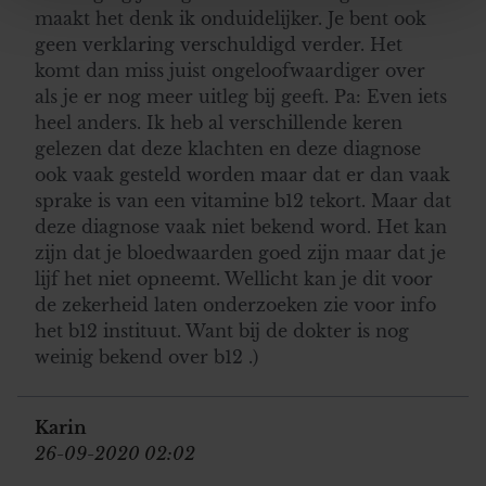
maakt het denk ik onduidelijker. Je bent ook
personaliseren, om functies voor social media te bieden
geen verklaring verschuldigd verder. Het
en om ons websiteverkeer te analyseren. Ook delen we
komt dan miss juist ongeloofwaardiger over
informatie over uw gebruik van onze site met onze
als je er nog meer uitleg bij geeft. Pa: Even iets
partners voor social media, adverteren en analyse. Deze
heel anders. Ik heb al verschillende keren
partners kunnen deze gegevens combineren met andere
gelezen dat deze klachten en deze diagnose
informatie die u aan ze heeft verstrekt of die ze hebben
ook vaak gesteld worden maar dat er dan vaak
verzameld op basis van uw gebruik van hun services. U
sprake is van een vitamine b12 tekort. Maar dat
gaat akkoord met onze cookies als u onze website blijft
deze diagnose vaak niet bekend word. Het kan
gebruiken.
zijn dat je bloedwaarden goed zijn maar dat je
lijf het niet opneemt. Wellicht kan je dit voor
de zekerheid laten onderzoeken zie voor info
het b12 instituut. Want bij de dokter is nog
weinig bekend over b12 .)
Karin
26-09-2020 02:02