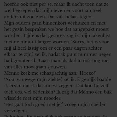
hoefde ook niet per se, maar ik dacht toen dat ze
wel begrepen dat mijn leven er voortaan heel
anders uit zou zien. Dat valt helaas tegen.
Mijn ouders gaan binnenkort verhuizen en met
het gezin bespraken we hoe dat aangepakt moest
worden. Tijdens dat gesprek zag ik mijn takenlijst
met de minuut langer worden. ‘Sorry, het is voor
mij al heel lastig om er een paar dagen achter
elkaar te zijn,’ zei ik, nadat ik punt nummer negen
had genoteerd. ‘Laat staan als ik dan ook nog met
van alles moet gaan sjouwen.’
Menno keek me schaapachtig aan. ‘Hoezo?’
‘Nou, vanwege mijn ziekte,’ zei ik. Eigenlijk baalde
ik ervan dat ik dat moest zeggen. Dat kon hij zelf
toch ook wel bedenken? Ik zag dat Menno een blik
wisselde met mijn moeder.
‘Het gaat toch goed met je?’ vroeg mijn moeder
vervolgens.
Ik knikte. ‘En dat wil ik ook graag zo houden. Ik