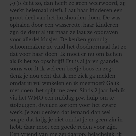
;-) (is écht zo, dan heeft ze geen weerwoord, zij
werkt helemaal niet!). Laat haar kinderen een
groot deel van het huishouden doen. De was
ophalen door een wasserette, haar kinderen
zijn de deur al uit maar ze laat ze opdraven
voor allerlei klusjes. De keuken grondig
schoonmaken: ze vind het doodnormaal dat ze
dat voor haar doen. Ik moet er nu om lachen
als ik het zo opschrijf! Dit is al jaren gaande:
soms wordt ik wel een beetje boos en zeg:
denk je nou echt dat ik me ziek ga melden
omdat jij wil winkelen en ik meemoet? Ga ik
niet doen, het spijt me zeer. Sinds 2 jaar heb ik
via het WMO een middag p.w. hulp om te
stofzuigen, dweilen kortom voor het zware
werk. Je zou denken dat iemand dan wel
snapt: dat krijg je niet omdat je er geen zin in
hebt; daar moet een goede reden voor zijn.
Een vriend van me zei daarop: belachelijk, ik