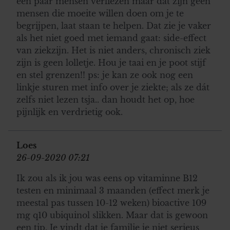
een paar mensen verliezen maar dat zijn geen
mensen die moeite willen doen om je te
begrijpen, laat staan te helpen. Dat zie je vaker
als het niet goed met iemand gaat: side-effect
van ziekzijn. Het is niet anders, chronisch ziek
zijn is geen lolletje. Hou je taai en je poot stijf
en stel grenzen!! ps: je kan ze ook nog een
linkje sturen met info over je ziekte; als ze dát
zelfs niet lezen tsja.. dan houdt het op, hoe
pijnlijk en verdrietig ook.
Loes
26-09-2020 07:21
Ik zou als ik jou was eens op vitaminne B12
testen en minimaal 3 maanden (effect merk je
meestal pas tussen 10-12 weken) bioactive 109
mg q10 ubiquinol slikken. Maar dat is gewoon
een tip. Je vindt dat je familie je niet serieus