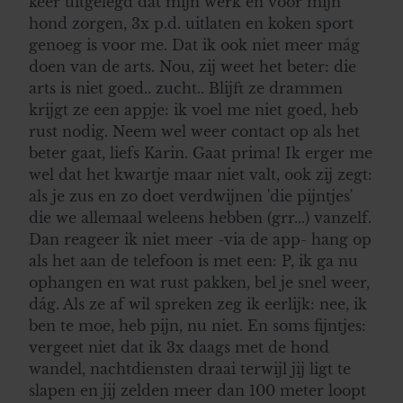
keer uitgelegd dat mijn werk en voor mijn
hond zorgen, 3x p.d. uitlaten en koken sport
genoeg is voor me. Dat ik ook niet meer mág
doen van de arts. Nou, zij weet het beter: die
arts is niet goed.. zucht.. Blijft ze drammen
krijgt ze een appje: ik voel me niet goed, heb
rust nodig. Neem wel weer contact op als het
beter gaat, liefs Karin. Gaat prima! Ik erger me
wel dat het kwartje maar niet valt, ook zij zegt:
als je zus en zo doet verdwijnen 'die pijntjes'
die we allemaal weleens hebben (grr...) vanzelf.
Dan reageer ik niet meer -via de app- hang op
als het aan de telefoon is met een: P, ik ga nu
ophangen en wat rust pakken, bel je snel weer,
dág. Als ze af wil spreken zeg ik eerlijk: nee, ik
ben te moe, heb pijn, nu niet. En soms fijntjes:
vergeet niet dat ik 3x daags met de hond
wandel, nachtdiensten draai terwijl jij ligt te
slapen en jij zelden meer dan 100 meter loopt