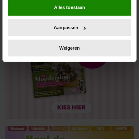
Alles toestaan
Informatie verzamelen over uw geografische locatie,
die tot een paar meter nauwkeurig kan zijn
Uw apparaat identificeren door het actief te scannen
Aanpassen
op specifieke eigenschappen (fingerprinting)
Lees meer over hoe uw persoonlijke gegevens worden
verwerkt en stel uw voorkeuren in het
detailgedeelte
in.
Weigeren
U kunt uw toestemming op elk moment wijzigen of
intrekken in de Cookieverklaring.
We gebruiken cookies om content en advertenties te
personaliseren, om functies voor social media te bieden
en om ons websiteverkeer te analyseren. Ook delen we
informatie over uw gebruik van onze site met onze
partners voor social media, adverteren en analyse. Deze
partners kunnen deze gegevens combineren met andere
informatie die u aan ze heeft verstrekt of die ze hebben
verzameld op basis van uw gebruik van hun services. U
gaat akkoord met onze cookies als u onze website blijft