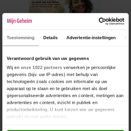
Toestemming
Details
Advertentie-instellingen
Ov
Verantwoord gebruik van uw gegevens
Wij en
onze 1022 partners
verwerken je persoonlijke
gegevens (bijv. uw IP-adres) met behulp van
De nieuwe Mijn Geheim ligt nu in de winkel
technologieën zoals cookies om informatie op uw
apparaat op te slaan en te gebruiken met als doel
Abonneren
gepersonaliseerde advertenties en content, metingen aan
Digitaal lezen
advertenties en content, inzicht in publiek en
productontwikkeling. U kunt kiezen wie uw gegevens
Los kopen
gebruikt en met welke doelen.
Als u het toestaat, willen we ook graag: