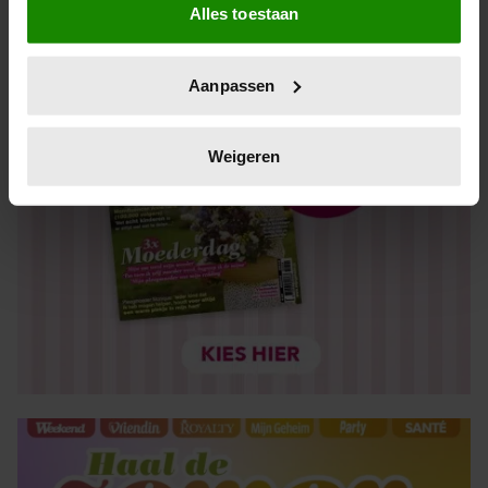
Alles toestaan
Informatie verzamelen over uw geografische locatie,
die tot een paar meter nauwkeurig kan zijn
Uw apparaat identificeren door het actief te scannen
Aanpassen
op specifieke eigenschappen (fingerprinting)
Lees meer over hoe uw persoonlijke gegevens worden
verwerkt en stel uw voorkeuren in het
detailgedeelte
in.
Weigeren
U kunt uw toestemming op elk moment wijzigen of
intrekken in de Cookieverklaring.
We gebruiken cookies om content en advertenties te
personaliseren, om functies voor social media te bieden
en om ons websiteverkeer te analyseren. Ook delen we
informatie over uw gebruik van onze site met onze
partners voor social media, adverteren en analyse. Deze
partners kunnen deze gegevens combineren met andere
informatie die u aan ze heeft verstrekt of die ze hebben
verzameld op basis van uw gebruik van hun services. U
gaat akkoord met onze cookies als u onze website blijft