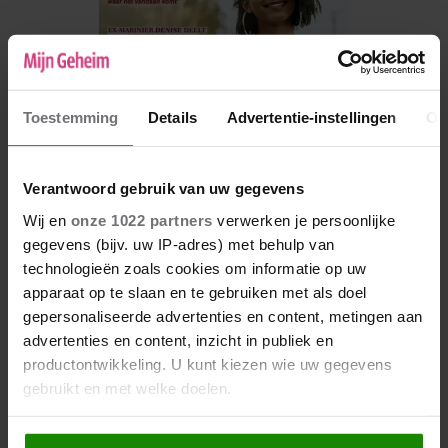
Toestemming
Details
Advertentie-instellingen
Ov
Verantwoord gebruik van uw gegevens
Wij en
onze 1022 partners
verwerken je persoonlijke
gegevens (bijv. uw IP-adres) met behulp van
De nieuwe Mijn Geheim ligt nu in de winkel
technologieën zoals cookies om informatie op uw
Abonneren
apparaat op te slaan en te gebruiken met als doel
gepersonaliseerde advertenties en content, metingen aan
Digitaal lezen
advertenties en content, inzicht in publiek en
productontwikkeling. U kunt kiezen wie uw gegevens
Los kopen
gebruikt en met welke doelen.
Als u het toestaat, willen we ook graag: