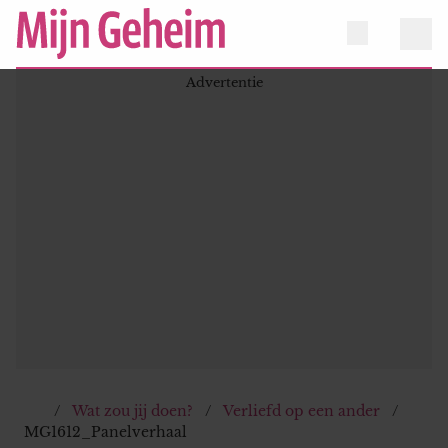
Wat zou jij doen?
Verliefd op een ander
MG1612_Panelverhaal