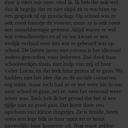
daar is niets mis mee, vind ik. Ik heb dat ook wel,
dus ik begrijp dat ze niet altijd zit te wachten op
een gesprek of op gezelschap. Op school was ze
ook nooit haantje de voorste, maar ze is ook nooit
een muurbloempje geweest. Altijd waren er wel
wat vriendinnetjes en af en toe kwam er een
vrolijk verhaal over iets wat er gebeurd was op
school. De laatste jaren met corona is het allemaal
anders geworden, voor iedereen. Zoë deed haar
schoolwerkjes thuis, met hulp van mij of haar
vader Lucas, en dat leek haar prima af te gaan. We
hadden niet het idee dat ze de sociale contacten
erg miste, maar toch had ze er wel weer zin in om
naar school te gaan, zei ze, toen het eenmaal weer
zover was. Toch heb ik het gevoel dat het al een
tijdje niet zo goed gaat. Dat komt door een
optelsom van kleine dingetjes. Ze is timide, heeft
soms een lege blik in haar ogen en ze komt
nauwelijks haar kamertje uit. Nog maar zelden