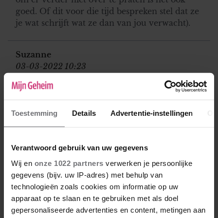
goed. Of dit voor die tijd bespreken stel dat ze
je wat schrijft wat ze dan van jou verwacht).
Suzanne
03-03-2022 10:23
Misschien kun je hier eens met de leraar over
praten? Of met in ieder geval iemand van
school? Die zien hoe ze op school is, en
Toestemming
Details
Advertentie-instellingen
Ov
kunnen misschien in de gaten houden of ze
aldanniet gepest word.
Verantwoord gebruik van uw gegevens
Wij en
onze 1022 partners
verwerken je persoonlijke
Jeannie
gegevens (bijv. uw IP-adres) met behulp van
03-03-2022 18:21
technologieën zoals cookies om informatie op uw
Als praten met haar niet helpt, zou ik haar
apparaat op te slaan en te gebruiken met als doel
even met rust laten. Misschien begint ze aan
gepersonaliseerde advertenties en content, metingen aan