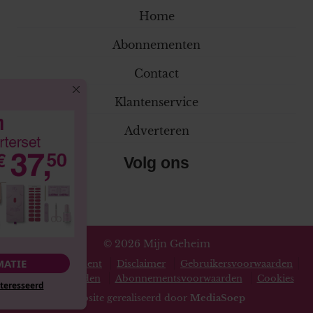
Home
Abonnementen
Contact
Klantenservice
Adverteren
Volg ons
© 2026 Mijn Geheim
MEER INFORMATIE
Privacy statement
Disclaimer
Gebruikersvoorwaarden
Spelvoorwaarden
Abonnementsvoorwaarden
Cookies
Nee, ik ben niet geïnteresseerd
Website gerealiseerd door
MediaSoep