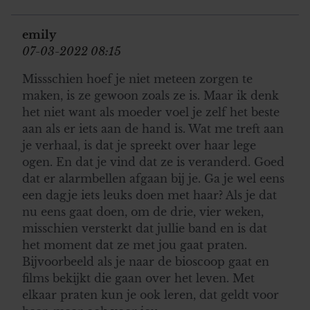
partners kunnen deze gegevens combineren met andere
informatie die u aan ze heeft verstrekt of die ze hebben
emily
verzameld op basis van uw gebruik van hun services. U
07-03-2022 08:15
gaat akkoord met onze cookies als u onze website blijft
Missschien hoef je niet meteen zorgen te
gebruiken.
maken, is ze gewoon zoals ze is. Maar ik denk
het niet want als moeder voel je zelf het beste
aan als er iets aan de hand is. Wat me treft aan
je verhaal, is dat je spreekt over haar lege
ogen. En dat je vind dat ze is veranderd. Goed
dat er alarmbellen afgaan bij je. Ga je wel eens
een dagje iets leuks doen met haar? Als je dat
nu eens gaat doen, om de drie, vier weken,
misschien versterkt dat jullie band en is dat
het moment dat ze met jou gaat praten.
Bijvoorbeeld als je naar de bioscoop gaat en
films bekijkt die gaan over het leven. Met
elkaar praten kun je ook leren, dat geldt voor