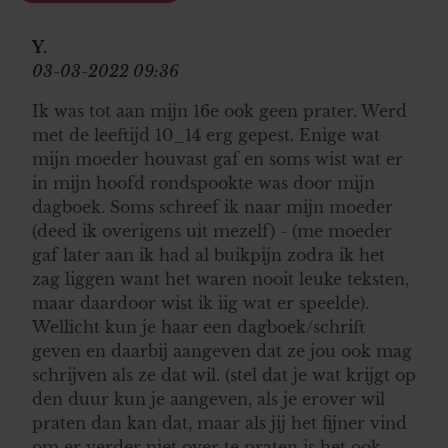
Y.
03-03-2022 09:36
Ik was tot aan mijn 16e ook geen prater. Werd
met de leeftijd 10_14 erg gepest. Enige wat
mijn moeder houvast gaf en soms wist wat er
in mijn hoofd rondspookte was door mijn
dagboek. Soms schreef ik naar mijn moeder
(deed ik overigens uit mezelf) - (me moeder
gaf later aan ik had al buikpijn zodra ik het
zag liggen want het waren nooit leuke teksten,
maar daardoor wist ik iig wat er speelde).
Wellicht kun je haar een dagboek/schrift
geven en daarbij aangeven dat ze jou ook mag
schrijven als ze dat wil. (stel dat je wat krijgt op
den duur kun je aangeven, als je erover wil
praten dan kan dat, maar als jij het fijner vind
om er verder niet over te praten is het ook