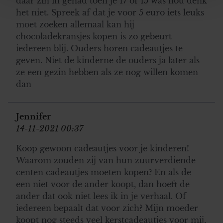
daar zin in gehad toen je 17 of 15 was nou denk
personaliseren, om functies voor social media te bieden
het niet. Spreek af dat je voor 5 euro iets leuks
en om ons websiteverkeer te analyseren. Ook delen we
moet zoeken allemaal kan hij
informatie over uw gebruik van onze site met onze
chocoladekransjes kopen is zo gebeurt
partners voor social media, adverteren en analyse. Deze
iedereen blij. Ouders horen cadeautjes te
partners kunnen deze gegevens combineren met andere
geven. Niet de kinderne de ouders ja later als
informatie die u aan ze heeft verstrekt of die ze hebben
ze een gezin hebben als ze nog willen komen
verzameld op basis van uw gebruik van hun services. U
dan
gaat akkoord met onze cookies als u onze website blijft
gebruiken.
Jennifer
14-11-2021 00:37
Koop gewoon cadeautjes voor je kinderen!
Waarom zouden zij van hun zuurverdiende
centen cadeautjes moeten kopen? En als de
een niet voor de ander koopt, dan hoeft de
ander dat ook niet lees ik in je verhaal. Of
iedereen bepaalt dat voor zich? Mijn moeder
koopt nog steeds veel kerstcadeautjes voor mij,