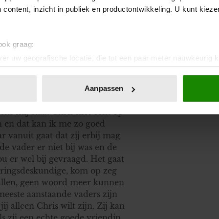
 content, inzicht in publiek en productontwikkeling. U kunt kiez
 ook graag:
er uw geografische locatie, die tot een paar meter nauwkeurig k
n door het actief te scannen op specifieke eigenschappen (fingerp
onlijke gegevens worden verwerkt en stel uw voorkeuren in he
Aanpassen
jzigen of intrekken in de Cookieverklaring.
gerschap. Zo fijn dat het er
ns mij staat Chris niet echt op
ent en advertenties te personaliseren, om functies voor social
n en dat kan ik me zo goed
. Ook delen we informatie over uw gebruik van onze site met on
r vanuit gaat dat zij erbij mag
e. Deze partners kunnen deze gegevens combineren met andere i
 de vader er niet bij was en de
erzameld op basis van uw gebruik van hun services. U gaat akk
ou er wel bij gevraagd. Het gaat
aringsdeskundige, kom op zeg
wvallen, geen woord meer kunnen
 meeste aanstaande vaders zijn
ij alleen Chris wilt zijn. Zij kan
ls zij een echte goede vriendin