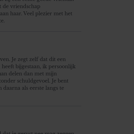
dt de vriendschap
aan haar. Veel plezier met het
e.
n. Je zegt zelf dat dit een
 heeft bijgestaan, ik persoonlijk
man delen dan met mijn
 zonder schuldgevoel. Je bent
 daarna als eerste langs te
d dat je gerust nee mag zeggen