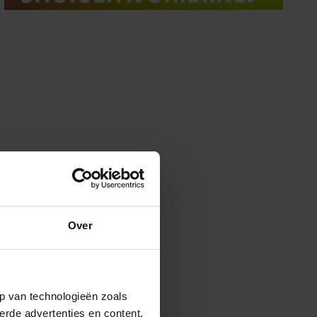
Over
p van technologieën zoals
erde advertenties en content,