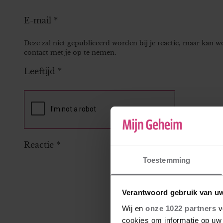
E-mail
*
Deze zal niet gepubliceerd worden bij je reactie, maar kan 
contact met je op te nemen.
Leeftijd
*
Reactie
*
Toestemming
Verantwoord gebruik van u
Wij en
onze 1022 partners
v
cookies om informatie op uw 