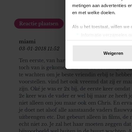
metingen aan advertenties en
en met welke doelen.
Als u het toestaat, willen we
Informatie verzamelen ov
miami
Uw apparaat identificere
03-01-2018 11:52
Lees meer over hoe uw perso
Weigeren
toestemming op elk moment wi
Ten eerste, van harte gefeliciteerd met je zwan
toch van is gekomen. En dan de bevalling, volge
We gebruiken cookies om cont
te wachten om je beste vriendin erbij te hebbe
websiteverkeer te analyseren
voorstellen. vind het ook vreemd dat zij er maa
media, adverteren en analys
zijn. Oké je was er 2x bij, de eerste keer omdat
verstrekt of die ze hebben v
2e keer was de vader er wel bij maar ze heeft j
onze website blijft gebruiken.
niet alleen om jou maar ook om Chris. En erv
je doet net alsof alle aanstaande vaders flau
uitbrengen etc. Dat gebeurt alleen in films, de
echt niet zo. Je zal het haar moeten zeggen dat j
bijvoorbeeld wel buiten in de buurt wachten. A