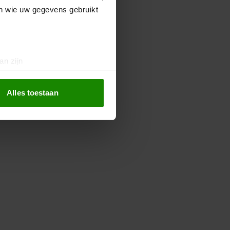
en wie uw gegevens gebruikt
an zijn
rinting)
t
detailgedeelte
in. U kunt uw
Alles toestaan
 media te bieden en om ons
ze partners voor social
nformatie die u aan ze heeft
oord met onze cookies als u