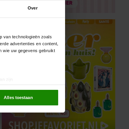
Over
p van technologieën zoals
erde advertenties en content,
en wie uw gegevens gebruikt
an zijn
rinting)
t
detailgedeelte
in. U kunt uw
Alles toestaan
 media te bieden en om ons
ze partners voor social
nformatie die u aan ze heeft