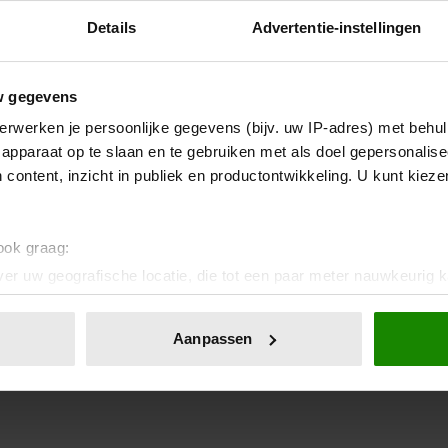
Details
Advertentie-instellingen
w gegevens
erwerken je persoonlijke gegevens (bijv. uw IP-adres) met behul
apparaat op te slaan en te gebruiken met als doel gepersonalise
 content, inzicht in publiek en productontwikkeling. U kunt kiez
 ook graag:
er uw geografische locatie, die tot een paar meter nauwkeurig k
n door het actief te scannen op specifieke eigenschappen (fingerp
onlijke gegevens worden verwerkt en stel uw voorkeuren in he
Aanpassen
jzigen of intrekken in de Cookieverklaring.
ent en advertenties te personaliseren, om functies voor social
. Ook delen we informatie over uw gebruik van onze site met on
e. Deze partners kunnen deze gegevens combineren met andere i