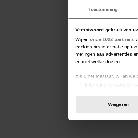
Toestemming
Verantwoord gebruik van u
Wij en
onze 1022 partners
v
cookies om informatie op uw 
metingen aan advertenties en
en met welke doelen.
Als u het toestaat, willen we
Informatie verzamelen ov
Uw apparaat identificere
Lees meer over hoe uw perso
Weigeren
toestemming op elk moment wi
We gebruiken cookies om cont
websiteverkeer te analyseren
media, adverteren en analys