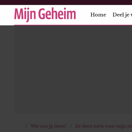
Home
Deel je 
Wat zou jij doen?
Ze doen niets voor mijn m