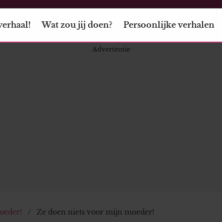
verhaal!
Wat zou jij doen?
Persoonlijke verhalen
oeder!
Ze doen niets voor mijn moeder!