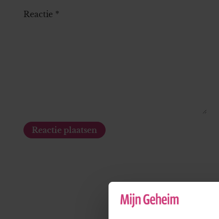
Reactie
*