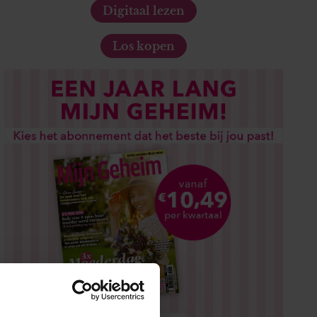
Digitaal lezen
Los kopen