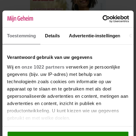
Toestemming
Details
Advertentie-instellingen
Ov
Verantwoord gebruik van uw gegevens
Wij en
onze 1022 partners
verwerken je persoonlijke
gegevens (bijv. uw IP-adres) met behulp van
De nieuwe Mijn Geheim ligt nu in de winkel
technologieën zoals cookies om informatie op uw
Abonneren
apparaat op te slaan en te gebruiken met als doel
gepersonaliseerde advertenties en content, metingen aan
Digitaal lezen
advertenties en content, inzicht in publiek en
productontwikkeling. U kunt kiezen wie uw gegevens
Los kopen
gebruikt en met welke doelen.
Als u het toestaat, willen we ook graag: