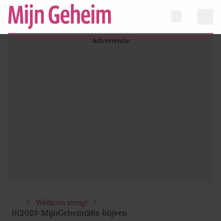
Welkom terug!
012023-MijnGeheim26x-blijven