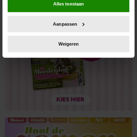
Alles toestaan
Informatie verzamelen over uw geografische locatie,
die tot een paar meter nauwkeurig kan zijn
Uw apparaat identificeren door het actief te scannen
Aanpassen
op specifieke eigenschappen (fingerprinting)
Lees meer over hoe uw persoonlijke gegevens worden
verwerkt en stel uw voorkeuren in het
detailgedeelte
in.
Weigeren
U kunt uw toestemming op elk moment wijzigen of
intrekken in de Cookieverklaring.
We gebruiken cookies om content en advertenties te
personaliseren, om functies voor social media te bieden
en om ons websiteverkeer te analyseren. Ook delen we
informatie over uw gebruik van onze site met onze
partners voor social media, adverteren en analyse. Deze
partners kunnen deze gegevens combineren met andere
informatie die u aan ze heeft verstrekt of die ze hebben
verzameld op basis van uw gebruik van hun services. U
gaat akkoord met onze cookies als u onze website blijft