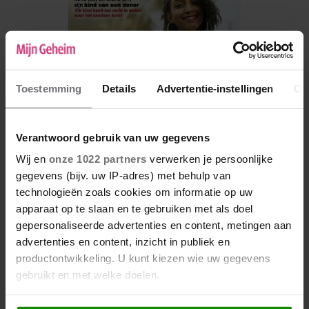
Toestemming
Details
Advertentie-instellingen
Ov
Verantwoord gebruik van uw gegevens
Wij en
onze 1022 partners
verwerken je persoonlijke
gegevens (bijv. uw IP-adres) met behulp van
De nieuwe Mijn Geheim ligt nu in de winkel
technologieën zoals cookies om informatie op uw
apparaat op te slaan en te gebruiken met als doel
Abonneren
gepersonaliseerde advertenties en content, metingen aan
Digitaal lezen
advertenties en content, inzicht in publiek en
productontwikkeling. U kunt kiezen wie uw gegevens
Los kopen
gebruikt en met welke doelen.
Als u het toestaat, willen we ook graag: