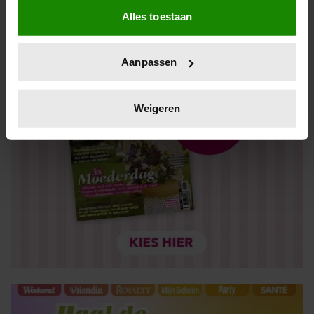
Alles toestaan
Informatie verzamelen over uw geografische locatie,
die tot een paar meter nauwkeurig kan zijn
Uw apparaat identificeren door het actief te scannen
Aanpassen
op specifieke eigenschappen (fingerprinting)
Lees meer over hoe uw persoonlijke gegevens worden
verwerkt en stel uw voorkeuren in het
detailgedeelte
in.
Weigeren
U kunt uw toestemming op elk moment wijzigen of
intrekken in de Cookieverklaring.
We gebruiken cookies om content en advertenties te
personaliseren, om functies voor social media te bieden
en om ons websiteverkeer te analyseren. Ook delen we
informatie over uw gebruik van onze site met onze
partners voor social media, adverteren en analyse. Deze
partners kunnen deze gegevens combineren met andere
informatie die u aan ze heeft verstrekt of die ze hebben
verzameld op basis van uw gebruik van hun services. U
gaat akkoord met onze cookies als u onze website blijft