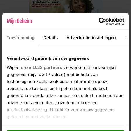
Toestemming
Details
Advertentie-instellingen
Ov
Verantwoord gebruik van uw gegevens
Wij en
onze 1022 partners
verwerken je persoonlijke
gegevens (bijv. uw IP-adres) met behulp van
De nieuwe Mijn Geheim ligt nu in de winkel
technologieën zoals cookies om informatie op uw
apparaat op te slaan en te gebruiken met als doel
Abonneren
gepersonaliseerde advertenties en content, metingen aan
Digitaal lezen
advertenties en content, inzicht in publiek en
productontwikkeling. U kunt kiezen wie uw gegevens
Los kopen
gebruikt en met welke doelen.
Als u het toestaat, willen we ook graag: