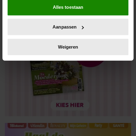
Alles toestaan
Informatie verzamelen over uw geografische locatie,
die tot een paar meter nauwkeurig kan zijn
Uw apparaat identificeren door het actief te scannen
Aanpassen
op specifieke eigenschappen (fingerprinting)
Lees meer over hoe uw persoonlijke gegevens worden
verwerkt en stel uw voorkeuren in het
detailgedeelte
in.
Weigeren
U kunt uw toestemming op elk moment wijzigen of
intrekken in de Cookieverklaring.
We gebruiken cookies om content en advertenties te
personaliseren, om functies voor social media te bieden
en om ons websiteverkeer te analyseren. Ook delen we
informatie over uw gebruik van onze site met onze
partners voor social media, adverteren en analyse. Deze
partners kunnen deze gegevens combineren met andere
informatie die u aan ze heeft verstrekt of die ze hebben
verzameld op basis van uw gebruik van hun services. U
gaat akkoord met onze cookies als u onze website blijft