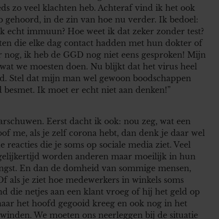
eds zo veel klachten heb. Achteraf vind ik het ook
 gehoord, in de zin van hoe nu verder. Ik bedoel:
k echt immuun? Hoe weet ik dat zeker zonder test?
ten die elke dag contact hadden met hun dokter of
er nog, ik heb de GGD nog niet eens gesproken! Mijn
wat we moesten doen. Nu blijkt dat het virus heel
end. Stel dat mijn man wel gewoon boodschappen
 besmet. Ik moet er echt niet aan denken!”
arschuwen. Eerst dacht ik ook: nou zeg, wat een
of me, als je zelf corona hebt, dan denk je daar wel
e reacties die je soms op sociale media ziet. Veel
lijkertijd worden anderen maar moeilijk in hun
 angst. En dan de domheid van sommige mensen,
. Of als je ziet hoe medewerkers in winkels soms
 die netjes aan een klant vroeg of hij het geld op
naar het hoofd gegooid kreeg en ook nog in het
winden. We moeten ons neerleggen bij de situatie