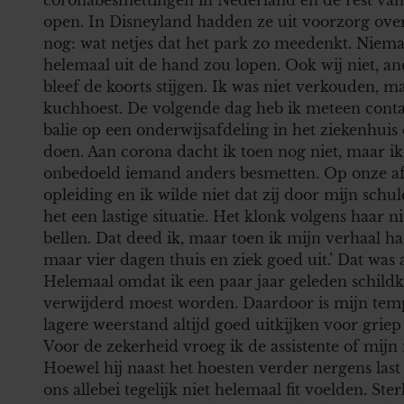
open. In Disneyland hadden ze uit voorzorg over
nog: wat netjes dat het park zo meedenkt. Niema
helemaal uit de hand zou lopen. Ook wij niet, a
bleef de koorts stijgen. Ik was niet verkouden, m
kuchhoest. De volgende dag heb ik meteen conta
balie op een onderwijsafdeling in het ziekenhuis
doen. Aan corona dacht ik toen nog niet, maar i
onbedoeld iemand anders besmetten. Op onze afd
opleiding en ik wilde niet dat zij door mijn sch
het een lastige situatie. Het klonk volgens haar 
bellen. Dat deed ik, maar toen ik mijn verhaal had
maar vier dagen thuis en ziek goed uit.’ Dat was a
Helemaal omdat ik een paar jaar geleden schildkl
verwijderd moest worden. Daardoor is mijn tem
lagere weerstand altijd goed uitkijken voor griep
Voor de zekerheid vroeg ik de assistente of mij
Hoewel hij naast het hoesten verder nergens las
ons allebei tegelijk niet helemaal fit voelden. St