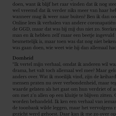
doen, want ik blijf het raar vinden dat ik nog ste
wel vreemd dat ik verder niks meer van haar heb
wanneer mag ik weer naar buiten? Ben ik dan oo
Online lees ik verhalen van andere coronapatiën
de GGD, maar dat was bij mij dus niet zo. Sterk
man en ik hebben zelf maar een beetje ingevuld 
besmettelijk is, maar toen was dat nog niet bek
was gaan doen, wie weet wie hij dan allemaal had
Domheid
“Ik vertel mijn verhaal, omdat ik anderen wil wa
drama, het valt toch allemaal wel mee? Maar gelo
anders over. Wat ik moeilijk vind, zijn de keihard
mensen praten nu over verbondenheid, maar tege
waarde gelaten als het gaat om hun verdriet of
om met z’n allen op een kluitje te blijven zitten
worden behandeld. Ik ken een verhaal van iemand
de toonbank wilde leggen, maar het vervolgens 
gezicht werd gehoest. Daar kan ik me zo over op