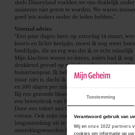
sinds Disneyland voelden we ons duidelijk ande
assistente niet getest te worden. We waren immer
goed iets anders onder de leden hebben.”
Vreemd advies
“Een paar dagen later, op zaterdag 14 maart, wer
koorts en lichte keelpijn, moest ik nog meer ho
hoofdpijn, die zo erg was dat ik er echt misseli
Mijn klachten waren zo intens, zoiets had ik n
drukkend gevoel op mijn borst kreeg en het idee
huisartsenpost. Ik heb ooit een keer longontsteki
maar niet is, dacht ik nog. We mochten meteen l
en 100 slagen per minuut, die van mij was 130. 
Bij een gezonde bloeddruk ligt de bovendruk on
Toestemming
een bovendruk van 194 en een onderdruk van 11
Door een tekort aan testen werd er op dat momen
corona. Ook mijn man en ik werden niet getest. 
Verantwoord gebruik van u
longontsteking uit te sluiten, nam hij bloed bij 
Wij en
onze 1022 partners
v
ontstekingswaarden te hebben. Het vermoeden w
cookies om informatie op uw 