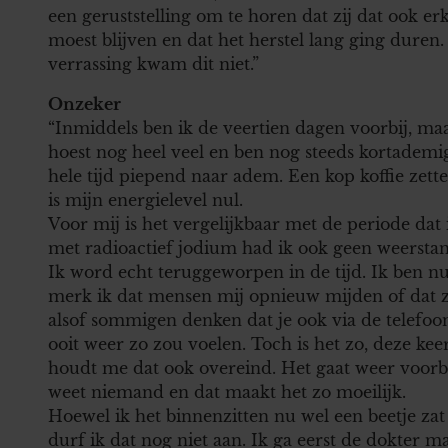
een geruststelling om te horen dat zij dat ook er
moest blijven en dat het herstel lang ging duren. 
verrassing kwam dit niet.”
Onzeker
“Inmiddels ben ik de veertien dagen voorbij, maa
hoest nog heel veel en ben nog steeds kortadem
hele tijd piepend naar adem. Een kop koffie zett
is mijn energielevel nul.
Voor mij is het vergelijkbaar met de periode dat
met radioactief jodium had ik ook geen weerstand 
Ik word echt teruggeworpen in de tijd. Ik ben nu
merk ik dat mensen mij opnieuw mijden of dat ze
alsof sommigen denken dat je ook via de telefoo
ooit weer zo zou voelen. Toch is het zo, deze kee
houdt me dat ook overeind. Het gaat weer voorbij,
weet niemand en dat maakt het zo moeilijk.
Hoewel ik het binnenzitten nu wel een beetje zat
durf ik dat nog niet aan. Ik ga eerst de dokter m