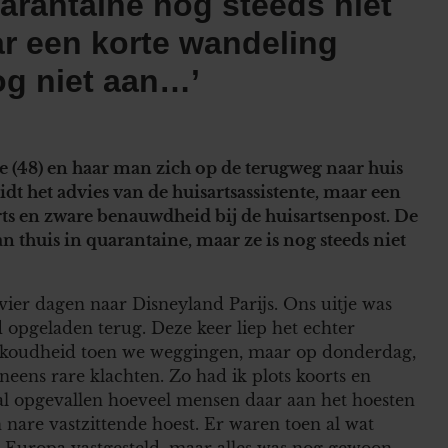
arantaine nog steeds niet
ar een korte wandeling
og niet aan…’
e (48) en haar man zich op de terugweg naar huis
idt het advies van de huisartsassistente, maar een
ts en zware benauwdheid bij de huisartsenpost. De
thuis in quarantaine, maar ze is nog steeds niet
ier dagen naar Disneyland Parijs. Ons uitje was
 opgeladen terug. Deze keer liep het echter
erkoudheid toen we weggingen, maar op donderdag,
eens rare klachten. Zo had ik plots koorts en
al opgevallen hoeveel mensen daar aan het hoesten
 nare vastzittende hoest. Er waren toen al wat
 Europa vastgesteld, maar alles was nog gewoon