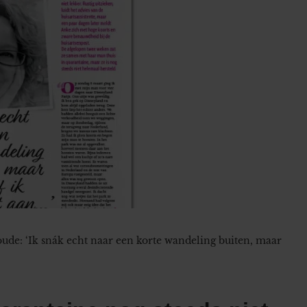
oude: ‘Ik snák echt naar een korte wandeling buiten, maar