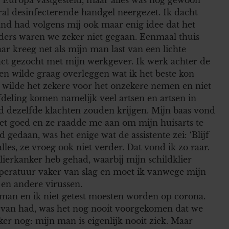
al desinfecterende handgel neergezet. Ik dacht
nd had volgens mij ook maar enig idee dat het
nders waren we zeker niet gegaan. Eenmaal thuis
aar kreeg net als mijn man last van een lichte
ct gezocht met mijn werkgever. Ik werk achter de
 en wilde graag overleggen wat ik het beste kon
k wilde het zekere voor het onzekere nemen en niet
eling komen namelijk veel artsen en artsen in
uld dezelfde klachten zouden krijgen. Mijn baas vond
niet goed en ze raadde me aan om mijn huisarts te
 gedaan, was het enige wat de assistente zei: ‘Blijf
lles, ze vroeg ook niet verder. Dat vond ik zo raar.
ierkanker heb gehad, waarbij mijn schildklier
peratuur vaker van slag en moet ik vanwege mijn
 en andere virussen.
n man en ik niet getest moesten worden op corona.
t van had, was het nog nooit voorgekomen dat we
erker nog: mijn man is eigenlijk nooit ziek. Maar