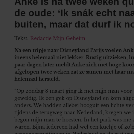
Anke is na twee weken qu
de oude: ‘Ik snák echt na
buiten, maar dat durf ik n
Tekst:
Redactie Mijn Geheim
Na een tripje naar Disneyland Parijs voelen Ank
ineens helemaal niet lekker. Rustig uitzieken, lu
paar dagen later meldt Anke zich met hoge koor
afgelopen twee weken zat ze samen met haar man 
helemaal hersteld.
“Op zondag 8 maart ging ik met mijn man voor v
geweldig. Ik ben gek op Disneyland en kom altijd
anders. We hadden allebei hooguit een lichte v
tijdens de terugweg naar Nederland, kregen we in
begon mijn man te hoesten. In het park was me 
waren. Bijna iedereen had wel een kuchje of zo’n
coronabesmettingen in Nederland en de rest van