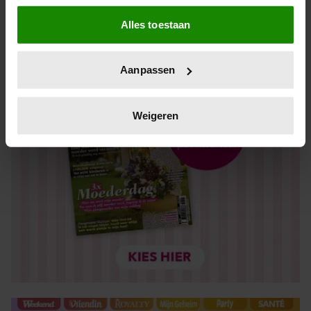
Als u het toestaat, willen we ook graag:
Alles toestaan
Informatie verzamelen over uw geografische locatie,
die tot een paar meter nauwkeurig kan zijn
Uw apparaat identificeren door het actief te scannen
Aanpassen
op specifieke eigenschappen (fingerprinting)
Lees meer over hoe uw persoonlijke gegevens worden
verwerkt en stel uw voorkeuren in het
detailgedeelte
in.
Weigeren
U kunt uw toestemming op elk moment wijzigen of
intrekken in de Cookieverklaring.
We gebruiken cookies om content en advertenties te
personaliseren, om functies voor social media te bieden
en om ons websiteverkeer te analyseren. Ook delen we
informatie over uw gebruik van onze site met onze
partners voor social media, adverteren en analyse. Deze
partners kunnen deze gegevens combineren met andere
informatie die u aan ze heeft verstrekt of die ze hebben
verzameld op basis van uw gebruik van hun services. U