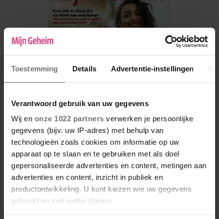
Toestemming
Details
Advertentie-instellingen
Ov
Verantwoord gebruik van uw gegevens
Wij en
onze 1022 partners
verwerken je persoonlijke
gegevens (bijv. uw IP-adres) met behulp van
technologieën zoals cookies om informatie op uw
De nieuwe Mijn Geheim ligt nu in de winkel
apparaat op te slaan en te gebruiken met als doel
Abonneren
gepersonaliseerde advertenties en content, metingen aan
advertenties en content, inzicht in publiek en
Digitaal lezen
productontwikkeling. U kunt kiezen wie uw gegevens
gebruikt en met welke doelen.
Los kopen