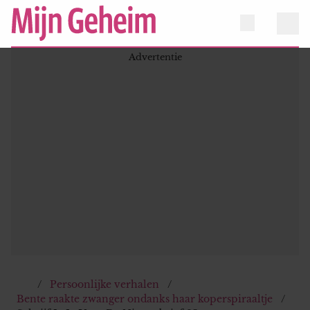
Persoonlijke verhalen
Bente raakte zwanger ondanks haar koperspiraaltje