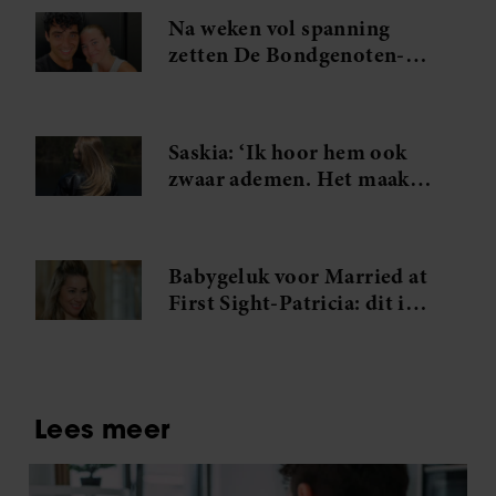
Na weken vol spanning
zetten De Bondgenoten-
Anouk en Diederik een
volgende stap
Saskia: ‘Ik hoor hem ook
zwaar ademen. Het maakt
me gek. Ik wil die man.’
Babygeluk voor Married at
First Sight-Patricia: dit is
de naam van haar dochter