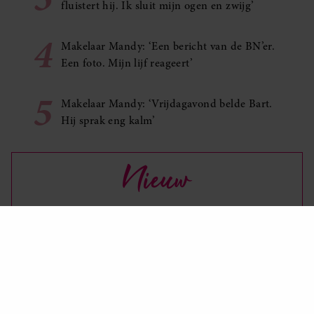
fluistert hij. Ik sluit mijn ogen en zwijg’
4
Makelaar Mandy: ‘Een bericht van de BN’er.
Een foto. Mijn lijf reageert’
5
Makelaar Mandy: ‘Vrijdagavond belde Bart.
Hij sprak eng kalm’
Nieuw