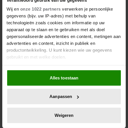
Meer Mijn Geheim? Neem nu een
digitaal abonnement
of
Wij en
onze 1022 partners
verwerken je persoonlijke
bekijk de
Facebook-pagina
.
gegevens (bijv. uw IP-adres) met behulp van
technologieën zoals cookies om informatie op uw
apparaat op te slaan en te gebruiken met als doel
MIJN GEHEIM
gepersonaliseerde advertenties en content, metingen aan
advertenties en content, inzicht in publiek en
productontwikkeling. U kunt kiezen wie uw gegevens
gebruikt en met welke doelen.
Als u het toestaat, willen we ook graag:
Alles toestaan
Informatie verzamelen over uw geografische
locatie, die tot een paar meter nauwkeurig kan zijn
Uit andere media
Uw apparaat identificeren door het actief te
Aanpassen
scannen op specifieke eigenschappen (fingerprinting)
Lees meer over hoe uw persoonlijke gegevens worden
verwerkt en stel uw voorkeuren in het
detailgedeelte
in.
Weigeren
U kunt uw toestemming op elk moment wijzigen of
intrekken in de Cookieverklaring.