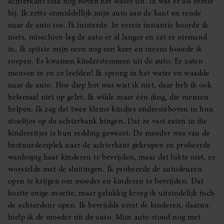
achterkant stak nog boven het water uit. Ik was er als eerste
bij. Ik zette onmiddellijk mijn auto aan de kant en rende
naar de auto toe. Ik luisterde. In eerste instantie hoorde ik
niets, misschien lag de auto er al langer en zat er niemand
in. Ik spitste mijn oren nog een keer en ineens hoorde ik
roepen. Er kwamen kinderstemmen uit de auto. Er zaten
mensen in en ze leefden! Ik sprong in het water en waadde
naar de auto. Hoe diep het was wist ik niet, daar heb ik ook
helemaal niet op gelet. Ik wilde maar één ding, die mensen
helpen. Ik zag dat twee kleine kindjes ondersteboven in hun
stoeltjes op de achterbank hingen. Dat ze vast zaten in die
kinderzitjes is hun redding geweest. De moeder was van de
bestuurdersplek naar de achterkant gekropen en probeerde
wanhopig haar kinderen te bevrijden, maar dat lukte niet, ze
worstelde met de sluitingen. Ik probeerde de autodeuren
open te krijgen om moeder en kinderen te bevrijden. Dat
kostte enige moeite, maar gelukkig kreeg ik uiteindelijk toch
de achterdeur open. Ik bevrijdde eerst de kinderen, daarna
hielp ik de moeder uit de auto. Mijn auto stond nog met