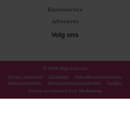
Klantenservice
Adverteren
Volg ons
© 2026 Mijn Geheim
Privacy statement
Disclaimer
Gebruikersvoorwaarden
Spelvoorwaarden
Abonnementsvoorwaarden
Cookies
Website gerealiseerd door
MediaSoep