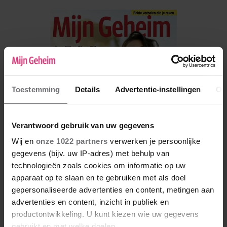
Toestemming
Details
Advertentie-instellingen
Ov
Verantwoord gebruik van uw gegevens
Wij en
onze 1022 partners
verwerken je persoonlijke
gegevens (bijv. uw IP-adres) met behulp van
technologieën zoals cookies om informatie op uw
apparaat op te slaan en te gebruiken met als doel
De nieuwe Mijn Geheim ligt nu in de winkel
gepersonaliseerde advertenties en content, metingen aan
advertenties en content, inzicht in publiek en
Abonneren
productontwikkeling. U kunt kiezen wie uw gegevens
Digitaal lezen
gebruikt en met welke doelen.