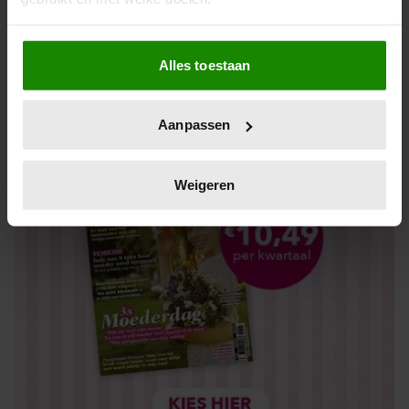
Los kopen
Als u het toestaat, willen we ook graag:
Alles toestaan
Informatie verzamelen over uw geografische locatie,
die tot een paar meter nauwkeurig kan zijn
Uw apparaat identificeren door het actief te scannen
Aanpassen
op specifieke eigenschappen (fingerprinting)
Lees meer over hoe uw persoonlijke gegevens worden
verwerkt en stel uw voorkeuren in het
detailgedeelte
in.
Weigeren
U kunt uw toestemming op elk moment wijzigen of
intrekken in de Cookieverklaring.
We gebruiken cookies om content en advertenties te
personaliseren, om functies voor social media te bieden
en om ons websiteverkeer te analyseren. Ook delen we
informatie over uw gebruik van onze site met onze
partners voor social media, adverteren en analyse. Deze
partners kunnen deze gegevens combineren met andere
informatie die u aan ze heeft verstrekt of die ze hebben