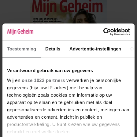
Toestemming
Details
Advertentie-instellingen
Ov
Verantwoord gebruik van uw gegevens
Wij en
onze 1022 partners
verwerken je persoonlijke
gegevens (bijv. uw IP-adres) met behulp van
technologieën zoals cookies om informatie op uw
De nieuwe Mijn Geheim ligt nu in de winkel
apparaat op te slaan en te gebruiken met als doel
gepersonaliseerde advertenties en content, metingen aan
Abonneren
advertenties en content, inzicht in publiek en
productontwikkeling. U kunt kiezen wie uw gegevens
Digitaal lezen
gebruikt en met welke doelen.