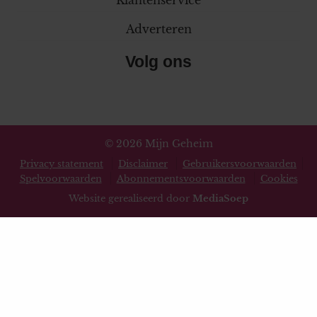
Adverteren
Volg ons
© 2026 Mijn Geheim
Privacy statement
Disclaimer
Gebruikersvoorwaarden
Spelvoorwaarden
Abonnementsvoorwaarden
Cookies
Website gerealiseerd door
MediaSoep