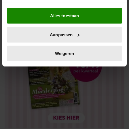
Los kopen
Als u het toestaat, willen we ook graag:
Alles toestaan
Informatie verzamelen over uw geografische locatie,
die tot een paar meter nauwkeurig kan zijn
Uw apparaat identificeren door het actief te scannen
Aanpassen
op specifieke eigenschappen (fingerprinting)
Lees meer over hoe uw persoonlijke gegevens worden
verwerkt en stel uw voorkeuren in het
detailgedeelte
in.
Weigeren
U kunt uw toestemming op elk moment wijzigen of
intrekken in de Cookieverklaring.
We gebruiken cookies om content en advertenties te
personaliseren, om functies voor social media te bieden
en om ons websiteverkeer te analyseren. Ook delen we
informatie over uw gebruik van onze site met onze
partners voor social media, adverteren en analyse. Deze
partners kunnen deze gegevens combineren met andere
informatie die u aan ze heeft verstrekt of die ze hebben
verzameld op basis van uw gebruik van hun services. U