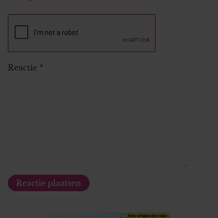
Reactie
*