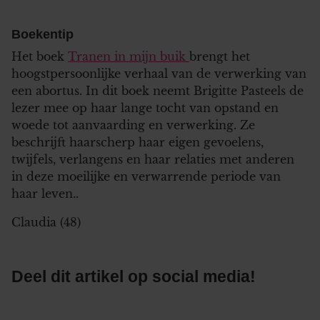
partners kunnen deze gegevens combineren met andere
informatie die u aan ze heeft verstrekt of die ze hebben
Boekentip
verzameld op basis van uw gebruik van hun services. U
Het boek
Tranen in mijn buik
brengt het
gaat akkoord met onze cookies als u onze website blijft
hoogstpersoonlijke verhaal van de verwerking van
gebruiken.
een abortus. In dit boek neemt Brigitte Pasteels de
lezer mee op haar lange tocht van opstand en
woede tot aanvaarding en verwerking. Ze
beschrijft haarscherp haar eigen gevoelens,
twijfels, verlangens en haar relaties met anderen
in deze moeilijke en verwarrende periode van
haar leven..
Claudia (48)
Deel dit artikel op social media!