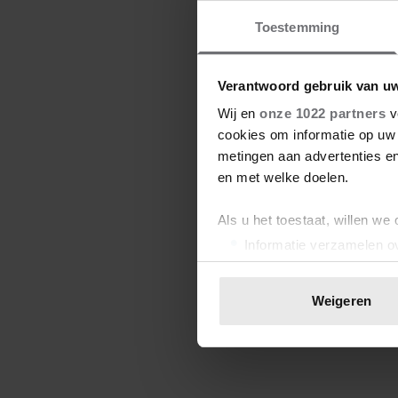
Toestemming
Verantwoord gebruik van u
Wij en
onze 1022 partners
v
cookies om informatie op uw 
metingen aan advertenties en
en met welke doelen.
Als u het toestaat, willen we
Informatie verzamelen ov
Uw apparaat identificere
Lees meer over hoe uw perso
Weigeren
toestemming op elk moment wi
We gebruiken cookies om cont
websiteverkeer te analyseren
media, adverteren en analys