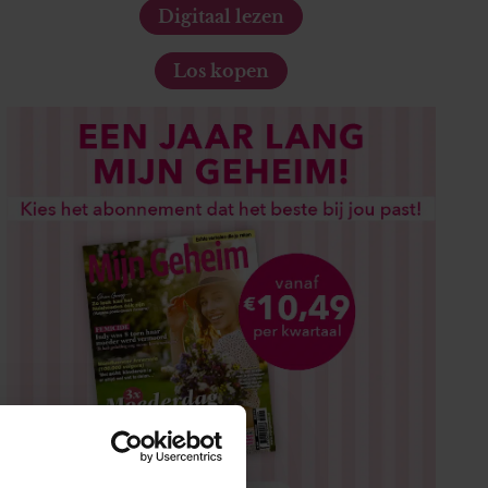
Digitaal lezen
Los kopen