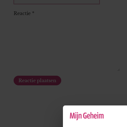
Reactie
*