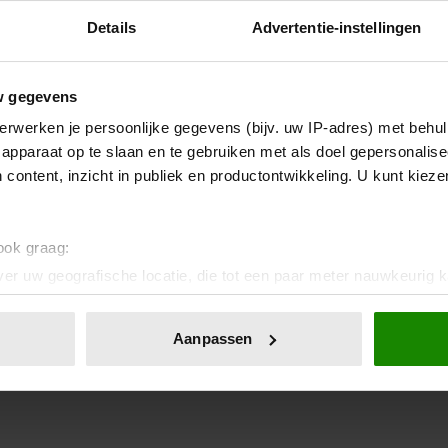
Details
Advertentie-instellingen
w gegevens
erwerken je persoonlijke gegevens (bijv. uw IP-adres) met behul
apparaat op te slaan en te gebruiken met als doel gepersonalise
 content, inzicht in publiek en productontwikkeling. U kunt kiez
 ook graag:
er uw geografische locatie, die tot een paar meter nauwkeurig k
n door het actief te scannen op specifieke eigenschappen (fingerp
onlijke gegevens worden verwerkt en stel uw voorkeuren in he
Aanpassen
jzigen of intrekken in de Cookieverklaring.
ent en advertenties te personaliseren, om functies voor social
. Ook delen we informatie over uw gebruik van onze site met on
e. Deze partners kunnen deze gegevens combineren met andere i