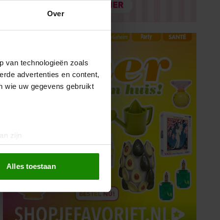
Over
p van technologieën zoals
erde advertenties en content,
en wie uw gegevens gebruikt
an zijn
rinting)
t
detailgedeelte
in. U kunt uw
Alles toestaan
 media te bieden en om ons
ze partners voor social
nformatie die u aan ze heeft