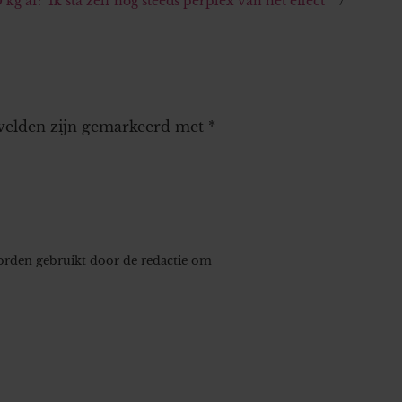
kg af: ‘Ik sta zelf nog steeds perplex van het effect’
 velden zijn gemarkeerd met
*
worden gebruikt door de redactie om