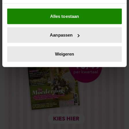
Los kopen
Als u het toestaat, willen we ook graag:
Alles toestaan
Informatie verzamelen over uw geografische locatie,
die tot een paar meter nauwkeurig kan zijn
Uw apparaat identificeren door het actief te scannen
Aanpassen
op specifieke eigenschappen (fingerprinting)
Lees meer over hoe uw persoonlijke gegevens worden
verwerkt en stel uw voorkeuren in het
detailgedeelte
in.
Weigeren
U kunt uw toestemming op elk moment wijzigen of
intrekken in de Cookieverklaring.
We gebruiken cookies om content en advertenties te
personaliseren, om functies voor social media te bieden
en om ons websiteverkeer te analyseren. Ook delen we
informatie over uw gebruik van onze site met onze
partners voor social media, adverteren en analyse. Deze
partners kunnen deze gegevens combineren met andere
informatie die u aan ze heeft verstrekt of die ze hebben
verzameld op basis van uw gebruik van hun services. U