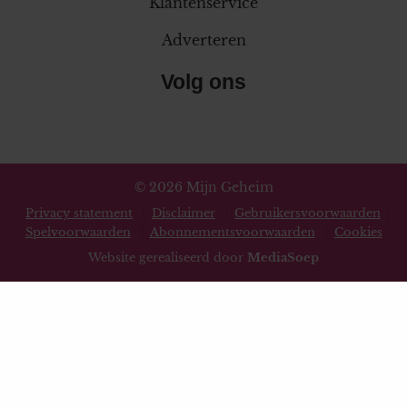
Klantenservice
Adverteren
Volg ons
© 2026 Mijn Geheim
Privacy statement
Disclaimer
Gebruikersvoorwaarden
Spelvoorwaarden
Abonnementsvoorwaarden
Cookies
Website gerealiseerd door
MediaSoep