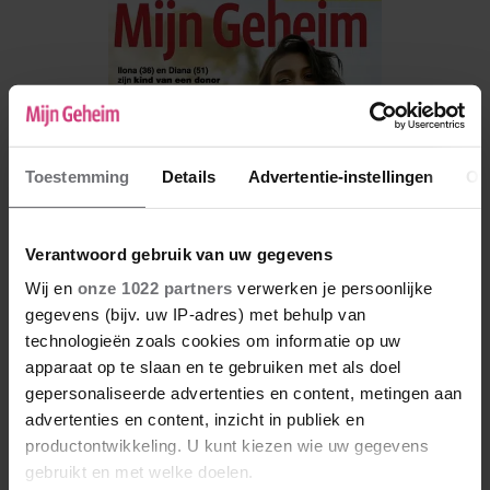
Toestemming
Details
Advertentie-instellingen
Ov
Verantwoord gebruik van uw gegevens
Wij en
onze 1022 partners
verwerken je persoonlijke
gegevens (bijv. uw IP-adres) met behulp van
technologieën zoals cookies om informatie op uw
apparaat op te slaan en te gebruiken met als doel
De nieuwe Mijn Geheim ligt nu in de winkel
gepersonaliseerde advertenties en content, metingen aan
Abonneren
advertenties en content, inzicht in publiek en
productontwikkeling. U kunt kiezen wie uw gegevens
Digitaal lezen
gebruikt en met welke doelen.