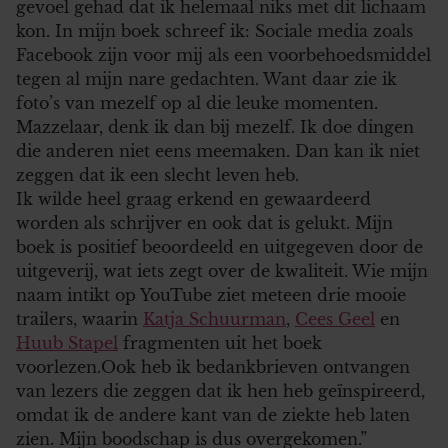
gevoel gehad dat ik helemaal niks met dit lichaam
kon. In mijn boek schreef ik: Sociale media zoals
Facebook zijn voor mij als een voorbehoedsmiddel
tegen al mijn nare gedachten. Want daar zie ik
foto’s van mezelf op al die leuke momenten.
Mazzelaar, denk ik dan bij mezelf. Ik doe dingen
die anderen niet eens meemaken. Dan kan ik niet
zeggen dat ik een slecht leven heb.
Ik wilde heel graag erkend en gewaardeerd
worden als schrijver en ook dat is gelukt. Mijn
boek is positief beoordeeld en uitgegeven door de
uitgeverij, wat iets zegt over de kwaliteit. Wie mijn
naam intikt op YouTube ziet meteen drie mooie
trailers, waarin
Katja Schuurman
,
Cees Geel
en
Huub Stapel
fragmenten uit het boek
voorlezen.Ook heb ik bedankbrieven ontvangen
van lezers die zeggen dat ik hen heb geïnspireerd,
omdat ik de andere kant van de ziekte heb laten
zien. Mijn boodschap is dus overgekomen.”