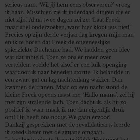
serieus nam. ‘Wil jij hem eens observeren?’ vroeg
ik haar. ‘Misschien zie ik inderdaad dingen die er
niet zijn.’ Al na twee dagen zei ze: ‘Laat Freek
maar snel onderzoeken, want hier klopt iets niet!’
Precies op zijn derde verjaardag kregen mijn man
en ik te horen dat Freek de ongeneeslijke
spierziekte Duchenne had. We hadden geen idee
wat dat inhield. Toen ze ons er meer over
vertelden, voelde het alsof er een luik openging
waardoor ik naar beneden stortte. Ik belandde in
een zwart gat en lag nachtenlang wakker. Dan
kwamen de tranen. Maar op een nacht stond de
kleine Freek opeens naast me. ‘Hallo mama’, zei hij
met zijn stralende lach. Toen dacht ik: als hij zo
positief is, waar maak ik me dan eigenlijk druk
om? Hij heeft ons nodig. We gaan ervoor!
Dankzij gesprekken met de revalidatiearts leerde
ik steeds beter met de situatie omgaan.
In het begin piepte ik vertwijfeld: ‘Hoe moet het