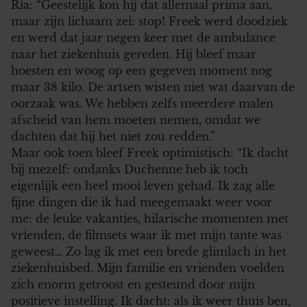
Ria: “Geestelijk kon hij dat allemaal prima aan,
maar zijn lichaam zei: stop! Freek werd doodziek
en werd dat jaar negen keer met de ambulance
naar het ziekenhuis gereden. Hij bleef maar
hoesten en woog op een gegeven moment nog
maar 38 kilo. De artsen wisten niet wat daarvan de
oorzaak was. We hebben zelfs meerdere malen
afscheid van hem moeten nemen, omdat we
dachten dat hij het niet zou redden.”
Maar ook toen bleef Freek optimistisch: “Ik dacht
bij mezelf: ondanks Duchenne heb ik toch
eigenlijk een heel mooi leven gehad. Ik zag alle
fijne dingen die ik had meegemaakt weer voor
me: de leuke vakanties, hilarische momenten met
vrienden, de filmsets waar ik met mijn tante was
geweest… Zo lag ik met een brede glimlach in het
ziekenhuisbed. Mijn familie en vrienden voelden
zich enorm getroost en gesteund door mijn
positieve instelling. Ik dacht: als ik weer thuis ben,