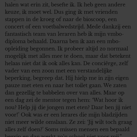
halen wat erin zit, besefte ik. Ik heb geen andere
keuze, ik moet wel. Dus ging ik met vrienden
stappen in de kroeg of naar de bioscoop, een
concert of een voetbalwedstrijd. Mede dankzij een
fantastisch team van leraren heb ik mijn vmbo-
diploma behaald. Daarna ben ik aan een mbo-
opleiding begonnen. Ik probeer altijd zo normaal
mogelijk met alles mee te doen, maar dat betekent
helaas niet dat ik ook alles kan. De conciërge, zelf
vader van een zoon met een verstandelijke
beperking, begreep dat. Hij hielp me in zijn eigen
pauze met eten en naar het toilet gaan. We zaten
dan gezellig te babbelen over van alles. Maar op
een dag zei de mentor tegen hem: ‘Wat hoor ik
nou? Help jij die jongen met eten? Daar ben jij niet
voor!’ Ook was er een lerares die mijn bladzijden
niet meer wilde omslaan. Ze zei: ‘Jij wilt toch graag
alles zelf doen?’ Soms missen mensen een bepaald
begrip en dan werkt zo’n school niet voor mij.”