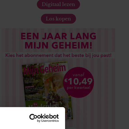
Digitaal lezen
Los kopen