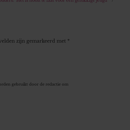
ders: ‘Het is nooit te laat voor een gelukkige jeugd’
 velden zijn gemarkeerd met
*
worden gebruikt door de redactie om