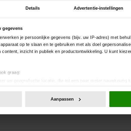
Details
Advertentie-instellingen
w gegevens
erwerken je persoonlijke gegevens (bijv. uw IP-adres) met behul
apparaat op te slaan en te gebruiken met als doel gepersonalise
 content, inzicht in publiek en productontwikkeling. U kunt kiez
 ook graag:
er uw geografische locatie, die tot een paar meter nauwkeurig k
n door het actief te scannen op specifieke eigenschappen (fingerp
onlijke gegevens worden verwerkt en stel uw voorkeuren in he
Aanpassen
jzigen of intrekken in de Cookieverklaring.
ent en advertenties te personaliseren, om functies voor social
. Ook delen we informatie over uw gebruik van onze site met on
e. Deze partners kunnen deze gegevens combineren met andere i