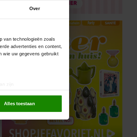
Over
p van technologieën zoals
erde advertenties en content,
en wie uw gegevens gebruikt
an zijn
rinting)
t
detailgedeelte
in. U kunt uw
Alles toestaan
 media te bieden en om ons
ze partners voor social
nformatie die u aan ze heeft