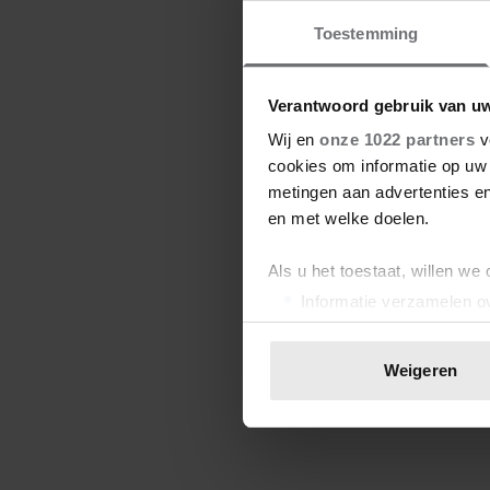
Toestemming
Verantwoord gebruik van u
Wij en
onze 1022 partners
v
cookies om informatie op uw 
metingen aan advertenties en
en met welke doelen.
Als u het toestaat, willen we
Informatie verzamelen ov
Uw apparaat identificere
Lees meer over hoe uw perso
Weigeren
toestemming op elk moment wi
We gebruiken cookies om cont
websiteverkeer te analyseren
media, adverteren en analys