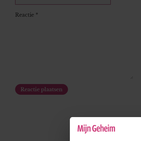
Reactie
*