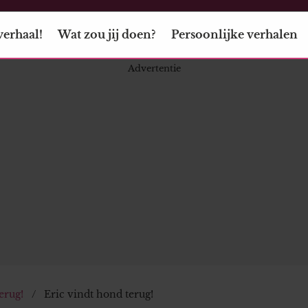
verhaal!
Wat zou jij doen?
Persoonlijke verhalen
erug!
Eric vindt hond terug!