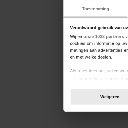
Toestemming
Verantwoord gebruik van u
Wij en
onze 1022 partners
v
cookies om informatie op uw 
metingen aan advertenties en
en met welke doelen.
Als u het toestaat, willen we
Informatie verzamelen ov
Uw apparaat identificere
Lees meer over hoe uw perso
Weigeren
toestemming op elk moment wi
We gebruiken cookies om cont
websiteverkeer te analyseren
media, adverteren en analys