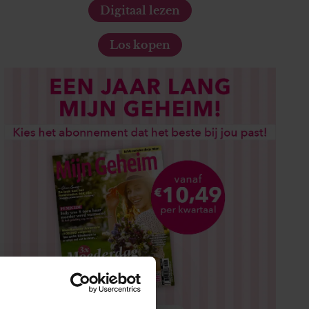
Digitaal lezen
Los kopen