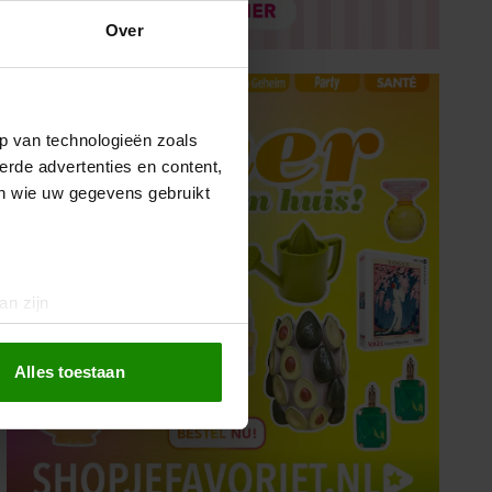
Over
p van technologieën zoals
erde advertenties en content,
en wie uw gegevens gebruikt
an zijn
rinting)
t
detailgedeelte
in. U kunt uw
Alles toestaan
 media te bieden en om ons
ze partners voor social
nformatie die u aan ze heeft