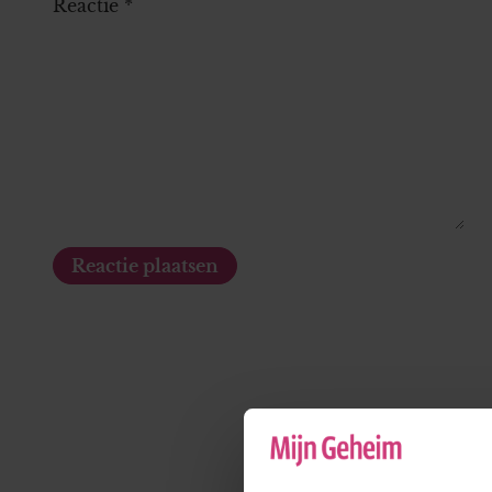
Reactie
*