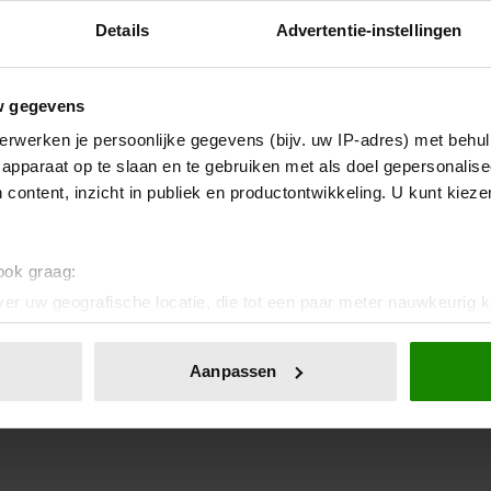
Details
Advertentie-instellingen
w gegevens
erwerken je persoonlijke gegevens (bijv. uw IP-adres) met behul
apparaat op te slaan en te gebruiken met als doel gepersonalise
 content, inzicht in publiek en productontwikkeling. U kunt kiez
 ook graag:
er uw geografische locatie, die tot een paar meter nauwkeurig k
n door het actief te scannen op specifieke eigenschappen (fingerp
onlijke gegevens worden verwerkt en stel uw voorkeuren in he
Aanpassen
jzigen of intrekken in de Cookieverklaring.
ent en advertenties te personaliseren, om functies voor social
. Ook delen we informatie over uw gebruik van onze site met on
e. Deze partners kunnen deze gegevens combineren met andere i