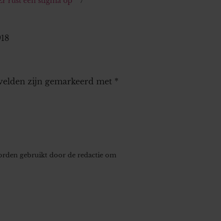
Er rust een stigma op’
918
 velden zijn gemarkeerd met
*
worden gebruikt door de redactie om