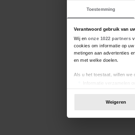
Toestemming
Verantwoord gebruik van u
Wij en
onze 1022 partners
v
cookies om informatie op uw 
metingen aan advertenties en
en met welke doelen.
Als u het toestaat, willen we
Informatie verzamelen ov
Uw apparaat identificere
Lees meer over hoe uw perso
Weigeren
toestemming op elk moment wi
We gebruiken cookies om cont
websiteverkeer te analyseren
media, adverteren en analys