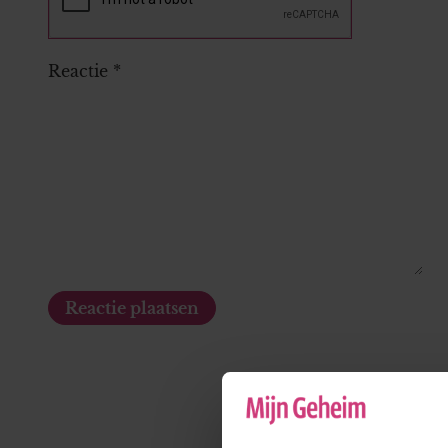
Reactie
*