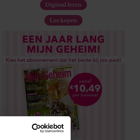
Digitaal lezen
Los kopen