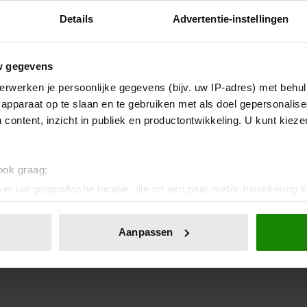
Details
Advertentie-instellingen
w gegevens
erwerken je persoonlijke gegevens (bijv. uw IP-adres) met behul
apparaat op te slaan en te gebruiken met als doel gepersonalise
 content, inzicht in publiek en productontwikkeling. U kunt kiez
 ook graag:
er uw geografische locatie, die tot een paar meter nauwkeurig k
n door het actief te scannen op specifieke eigenschappen (fingerp
onlijke gegevens worden verwerkt en stel uw voorkeuren in he
Aanpassen
jzigen of intrekken in de Cookieverklaring.
ent en advertenties te personaliseren, om functies voor social
. Ook delen we informatie over uw gebruik van onze site met on
e. Deze partners kunnen deze gegevens combineren met andere i