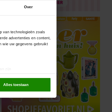
Over
p van technologieën zoals
erde advertenties en content,
en wie uw gegevens gebruikt
an zijn
rinting)
t
detailgedeelte
in. U kunt uw
Alles toestaan
 media te bieden en om ons
ze partners voor social
nformatie die u aan ze heeft