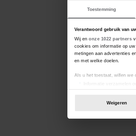
Toestemming
Verantwoord gebruik van u
Wij en
onze 1022 partners
v
cookies om informatie op uw 
metingen aan advertenties en
en met welke doelen.
Als u het toestaat, willen we
Informatie verzamelen ov
Uw apparaat identificere
Lees meer over hoe uw perso
Weigeren
toestemming op elk moment wi
We gebruiken cookies om cont
websiteverkeer te analyseren
media, adverteren en analys