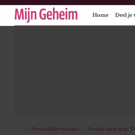
Home
Deel je 
Persoonlijke verhalen
Froukje heeft spijt: ‘