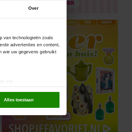
Over
p van technologieën zoals
erde advertenties en content,
en wie uw gegevens gebruikt
an zijn
rinting)
t
detailgedeelte
in. U kunt uw
Alles toestaan
 media te bieden en om ons
ze partners voor social
nformatie die u aan ze heeft