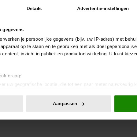
Details
Advertentie-instellingen
w gegevens
erwerken je persoonlijke gegevens (bijv. uw IP-adres) met behul
apparaat op te slaan en te gebruiken met als doel gepersonalise
 content, inzicht in publiek en productontwikkeling. U kunt kiez
 ook graag:
er uw geografische locatie, die tot een paar meter nauwkeurig k
n door het actief te scannen op specifieke eigenschappen (fingerp
onlijke gegevens worden verwerkt en stel uw voorkeuren in he
Aanpassen
jzigen of intrekken in de Cookieverklaring.
ent en advertenties te personaliseren, om functies voor social
. Ook delen we informatie over uw gebruik van onze site met on
e. Deze partners kunnen deze gegevens combineren met andere i