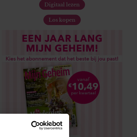
Digitaal lezen
Los kopen