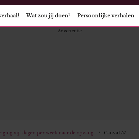
verhaal!
Wat zou jij doen?
Persoonlijke verhalen
Ze ging vijf dagen per week naar de opvang’
Canva1 57