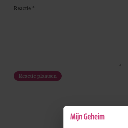
Reactie
*