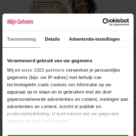
Toestemming
Details
Advertentie-instellingen
Ov
Verantwoord gebruik van uw gegevens
Wij en
onze 1022 partners
verwerken je persoonlijke
gegevens (bijv. uw IP-adres) met behulp van
De nieuwe Mijn Geheim ligt nu in de winkel
technologieën zoals cookies om informatie op uw
apparaat op te slaan en te gebruiken met als doel
Abonneren
gepersonaliseerde advertenties en content, metingen aan
Digitaal lezen
advertenties en content, inzicht in publiek en
productontwikkeling. U kunt kiezen wie uw gegevens
Los kopen
gebruikt en met welke doelen.
Als u het toestaat, willen we ook graag: