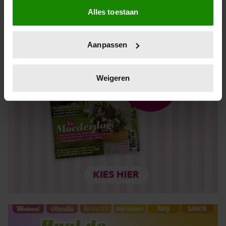
Alles toestaan
Informatie verzamelen over uw geografische locatie,
die tot een paar meter nauwkeurig kan zijn
Uw apparaat identificeren door het actief te scannen
Aanpassen
op specifieke eigenschappen (fingerprinting)
Lees meer over hoe uw persoonlijke gegevens worden
verwerkt en stel uw voorkeuren in het
detailgedeelte
in.
Weigeren
U kunt uw toestemming op elk moment wijzigen of
intrekken in de Cookieverklaring.
We gebruiken cookies om content en advertenties te
personaliseren, om functies voor social media te bieden
en om ons websiteverkeer te analyseren. Ook delen we
informatie over uw gebruik van onze site met onze
partners voor social media, adverteren en analyse. Deze
partners kunnen deze gegevens combineren met andere
informatie die u aan ze heeft verstrekt of die ze hebben
verzameld op basis van uw gebruik van hun services. U
gaat akkoord met onze cookies als u onze website blijft