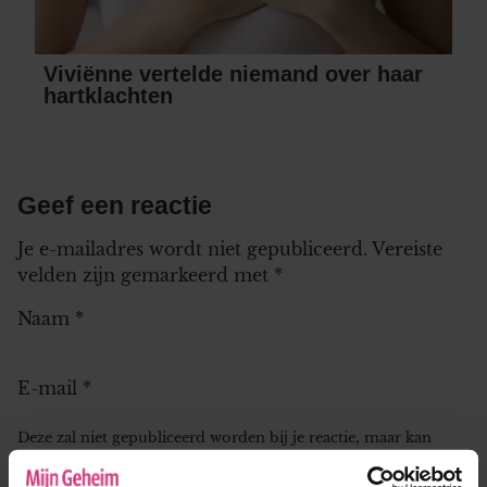
Viviënne vertelde niemand over haar
hartklachten
Geef een reactie
Je e-mailadres wordt niet gepubliceerd.
Vereiste
velden zijn gemarkeerd met
*
Naam
*
E-mail
*
Deze zal niet gepubliceerd worden bij je reactie, maar kan
worden gebruikt door de redactie om contact met je op te
nemen.