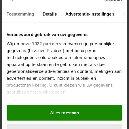
Leeftijd
*
Toestemming
Details
Advertentie-instellingen
Ov
Verantwoord gebruik van uw gegevens
Wij en
onze 1022 partners
verwerken je persoonlijke
gegevens (bijv. uw IP-adres) met behulp van
Reactie
*
technologieën zoals cookies om informatie op uw
apparaat op te slaan en te gebruiken met als doel
gepersonaliseerde advertenties en content, metingen aan
advertenties en content, inzicht in publiek en
productontwikkeling. U kunt kiezen wie uw gegevens
gebruikt en met welke doelen.
Als u het toestaat, willen we ook graag:
Alles toestaan
Informatie verzamelen over uw geografische locatie,
die tot een paar meter nauwkeurig kan zijn
Uw apparaat identificeren door het actief te scannen