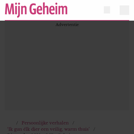
Persoonlijke verhalen
‘Ik gun élk dier een veilig, warm thuis’