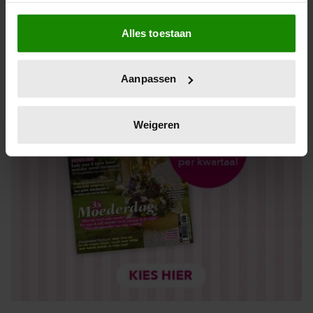
Als u het toestaat, willen we ook graag:
Alles toestaan
Informatie verzamelen over uw geografische locatie,
die tot een paar meter nauwkeurig kan zijn
Uw apparaat identificeren door het actief te scannen
Aanpassen
op specifieke eigenschappen (fingerprinting)
Lees meer over hoe uw persoonlijke gegevens worden
verwerkt en stel uw voorkeuren in het
detailgedeelte
in.
Weigeren
U kunt uw toestemming op elk moment wijzigen of
intrekken in de Cookieverklaring.
We gebruiken cookies om content en advertenties te
personaliseren, om functies voor social media te bieden
en om ons websiteverkeer te analyseren. Ook delen we
informatie over uw gebruik van onze site met onze
partners voor social media, adverteren en analyse. Deze
partners kunnen deze gegevens combineren met andere
informatie die u aan ze heeft verstrekt of die ze hebben
verzameld op basis van uw gebruik van hun services. U