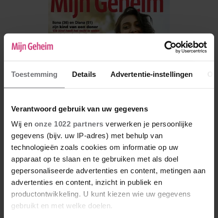
Toestemming
Details
Advertentie-instellingen
Ov
Verantwoord gebruik van uw gegevens
Wij en
onze 1022 partners
verwerken je persoonlijke
gegevens (bijv. uw IP-adres) met behulp van
technologieën zoals cookies om informatie op uw
De nieuwe Mijn Geheim ligt nu in de winkel
apparaat op te slaan en te gebruiken met als doel
gepersonaliseerde advertenties en content, metingen aan
Abonneren
advertenties en content, inzicht in publiek en
Digitaal lezen
productontwikkeling. U kunt kiezen wie uw gegevens
gebruikt en met welke doelen.
Los kopen