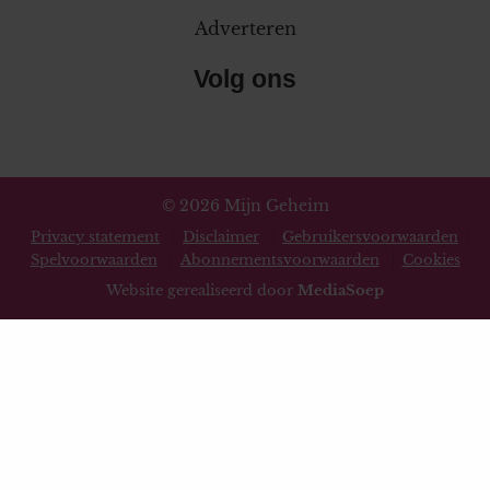
Adverteren
Volg ons
© 2026 Mijn Geheim
Privacy statement
Disclaimer
Gebruikersvoorwaarden
Spelvoorwaarden
Abonnementsvoorwaarden
Cookies
Website gerealiseerd door
MediaSoep