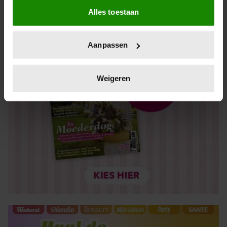
Alles toestaan
Informatie verzamelen over uw geografische locatie,
die tot een paar meter nauwkeurig kan zijn
Uw apparaat identificeren door het actief te scannen
Aanpassen
op specifieke eigenschappen (fingerprinting)
Lees meer over hoe uw persoonlijke gegevens worden
verwerkt en stel uw voorkeuren in het
detailgedeelte
in.
Weigeren
U kunt uw toestemming op elk moment wijzigen of
intrekken in de Cookieverklaring.
We gebruiken cookies om content en advertenties te
personaliseren, om functies voor social media te bieden
en om ons websiteverkeer te analyseren. Ook delen we
informatie over uw gebruik van onze site met onze
partners voor social media, adverteren en analyse. Deze
partners kunnen deze gegevens combineren met andere
informatie die u aan ze heeft verstrekt of die ze hebben
verzameld op basis van uw gebruik van hun services. U
gaat akkoord met onze cookies als u onze website blijft