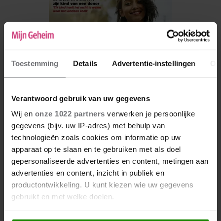
Toestemming
Details
Advertentie-instellingen
Ov
Verantwoord gebruik van uw gegevens
Wij en
onze 1022 partners
verwerken je persoonlijke
gegevens (bijv. uw IP-adres) met behulp van
De nieuwe Mijn Geheim ligt nu in de winkel
technologieën zoals cookies om informatie op uw
apparaat op te slaan en te gebruiken met als doel
Abonneren
gepersonaliseerde advertenties en content, metingen aan
Digitaal lezen
advertenties en content, inzicht in publiek en
productontwikkeling. U kunt kiezen wie uw gegevens
Los kopen
gebruikt en met welke doelen.
Als u het toestaat, willen we ook graag: