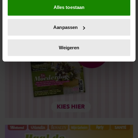
Alles toestaan
Informatie verzamelen over uw geografische locatie,
die tot een paar meter nauwkeurig kan zijn
Uw apparaat identificeren door het actief te scannen
Aanpassen
op specifieke eigenschappen (fingerprinting)
Lees meer over hoe uw persoonlijke gegevens worden
verwerkt en stel uw voorkeuren in het
detailgedeelte
in.
Weigeren
U kunt uw toestemming op elk moment wijzigen of
intrekken in de Cookieverklaring.
We gebruiken cookies om content en advertenties te
personaliseren, om functies voor social media te bieden
en om ons websiteverkeer te analyseren. Ook delen we
informatie over uw gebruik van onze site met onze
partners voor social media, adverteren en analyse. Deze
partners kunnen deze gegevens combineren met andere
informatie die u aan ze heeft verstrekt of die ze hebben
verzameld op basis van uw gebruik van hun services. U
gaat akkoord met onze cookies als u onze website blijft