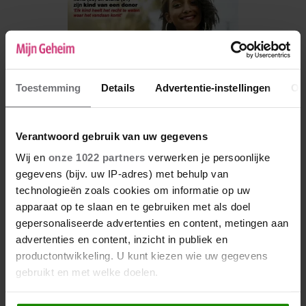
Toestemming
Details
Advertentie-instellingen
Ov
Verantwoord gebruik van uw gegevens
Wij en
onze 1022 partners
verwerken je persoonlijke
gegevens (bijv. uw IP-adres) met behulp van
De nieuwe Mijn Geheim ligt nu in de winkel
technologieën zoals cookies om informatie op uw
apparaat op te slaan en te gebruiken met als doel
Abonneren
gepersonaliseerde advertenties en content, metingen aan
Digitaal lezen
advertenties en content, inzicht in publiek en
productontwikkeling. U kunt kiezen wie uw gegevens
Los kopen
gebruikt en met welke doelen.
Als u het toestaat, willen we ook graag: