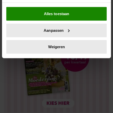
Los kopen
Als u het toestaat, willen we ook graag:
Alles toestaan
Informatie verzamelen over uw geografische locatie,
die tot een paar meter nauwkeurig kan zijn
Uw apparaat identificeren door het actief te scannen
Aanpassen
op specifieke eigenschappen (fingerprinting)
Lees meer over hoe uw persoonlijke gegevens worden
verwerkt en stel uw voorkeuren in het
detailgedeelte
in.
Weigeren
U kunt uw toestemming op elk moment wijzigen of
intrekken in de Cookieverklaring.
We gebruiken cookies om content en advertenties te
personaliseren, om functies voor social media te bieden
en om ons websiteverkeer te analyseren. Ook delen we
informatie over uw gebruik van onze site met onze
partners voor social media, adverteren en analyse. Deze
partners kunnen deze gegevens combineren met andere
informatie die u aan ze heeft verstrekt of die ze hebben
verzameld op basis van uw gebruik van hun services. U