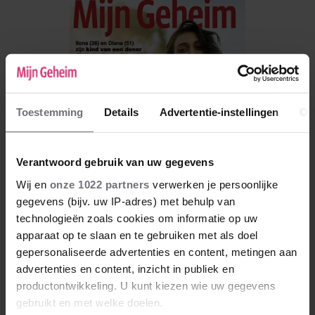
Toestemming
Details
Advertentie-instellingen
Ov
Verantwoord gebruik van uw gegevens
Wij en
onze 1022 partners
verwerken je persoonlijke
gegevens (bijv. uw IP-adres) met behulp van
technologieën zoals cookies om informatie op uw
De nieuwe Mijn Geheim ligt nu in de winkel
apparaat op te slaan en te gebruiken met als doel
gepersonaliseerde advertenties en content, metingen aan
Abonneren
advertenties en content, inzicht in publiek en
productontwikkeling. U kunt kiezen wie uw gegevens
Digitaal lezen
gebruikt en met welke doelen.