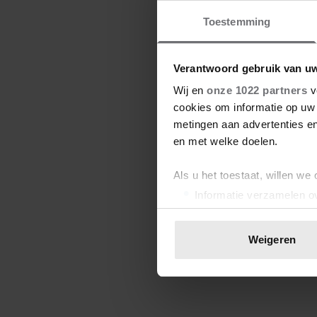
Toestemming
Verantwoord gebruik van u
Wij en
onze 1022 partners
v
cookies om informatie op uw 
metingen aan advertenties en
en met welke doelen.
Als u het toestaat, willen we
Informatie verzamelen ov
Uw apparaat identificere
Lees meer over hoe uw perso
Weigeren
toestemming op elk moment wi
We gebruiken cookies om cont
websiteverkeer te analyseren
media, adverteren en analys