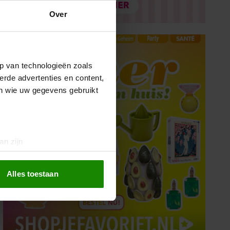
Over
p van technologieën zoals
erde advertenties en content,
en wie uw gegevens gebruikt
an zijn
rinting)
t
detailgedeelte
in. U kunt uw
Alles toestaan
 media te bieden en om ons
ze partners voor social
nformatie die u aan ze heeft