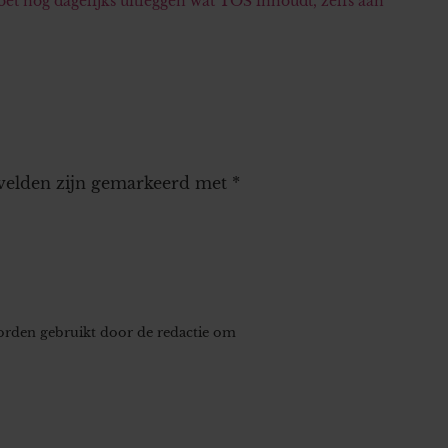
oet nog dagelijks uitleggen wat TOS inhoudt, zelfs aan
 velden zijn gemarkeerd met
*
worden gebruikt door de redactie om