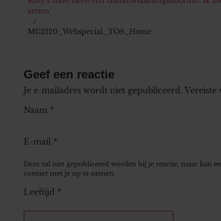
Kitty’s zoon heeft een taalontwikkelingsstoornis: ‘Ik m
artsen’
MG2120_Webspecial_TOS_Home
Geef een reactie
Je e-mailadres wordt niet gepubliceerd.
Vereiste
Naam
*
E-mail
*
Deze zal niet gepubliceerd worden bij je reactie, maar kan 
contact met je op te nemen.
Leeftijd
*