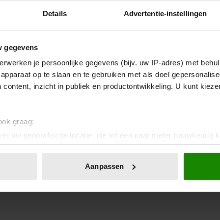
Details
Advertentie-instellingen
w gegevens
erwerken je persoonlijke gegevens (bijv. uw IP-adres) met behul
apparaat op te slaan en te gebruiken met als doel gepersonalise
 content, inzicht in publiek en productontwikkeling. U kunt kiez
 ook graag:
er uw geografische locatie, die tot een paar meter nauwkeurig k
n door het actief te scannen op specifieke eigenschappen (fingerp
onlijke gegevens worden verwerkt en stel uw voorkeuren in he
Aanpassen
jzigen of intrekken in de Cookieverklaring.
ent en advertenties te personaliseren, om functies voor social
. Ook delen we informatie over uw gebruik van onze site met on
e. Deze partners kunnen deze gegevens combineren met andere i