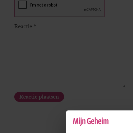
Reactie
*