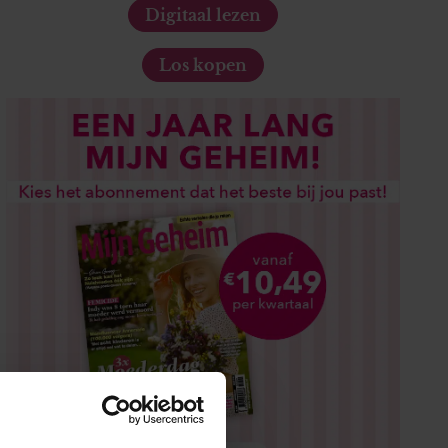
Digitaal lezen
Los kopen