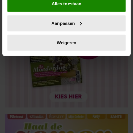
Alles toestaan
Informatie verzamelen over uw geografische locatie,
die tot een paar meter nauwkeurig kan zijn
Uw apparaat identificeren door het actief te scannen
Aanpassen
op specifieke eigenschappen (fingerprinting)
Lees meer over hoe uw persoonlijke gegevens worden
verwerkt en stel uw voorkeuren in het
detailgedeelte
in.
Weigeren
U kunt uw toestemming op elk moment wijzigen of
intrekken in de Cookieverklaring.
We gebruiken cookies om content en advertenties te
personaliseren, om functies voor social media te bieden
en om ons websiteverkeer te analyseren. Ook delen we
informatie over uw gebruik van onze site met onze
partners voor social media, adverteren en analyse. Deze
partners kunnen deze gegevens combineren met andere
informatie die u aan ze heeft verstrekt of die ze hebben
verzameld op basis van uw gebruik van hun services. U
gaat akkoord met onze cookies als u onze website blijft