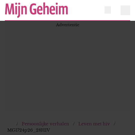
Persoonlijke verhalen
Leven met hiv
MG1724p26_28HIV