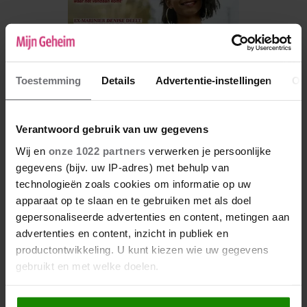
Toestemming
Details
Advertentie-instellingen
Ov
Verantwoord gebruik van uw gegevens
Wij en
onze 1022 partners
verwerken je persoonlijke
gegevens (bijv. uw IP-adres) met behulp van
De nieuwe Mijn Geheim ligt nu in de winkel
technologieën zoals cookies om informatie op uw
Abonneren
apparaat op te slaan en te gebruiken met als doel
gepersonaliseerde advertenties en content, metingen aan
Digitaal lezen
advertenties en content, inzicht in publiek en
productontwikkeling. U kunt kiezen wie uw gegevens
Los kopen
gebruikt en met welke doelen.
Als u het toestaat, willen we ook graag: