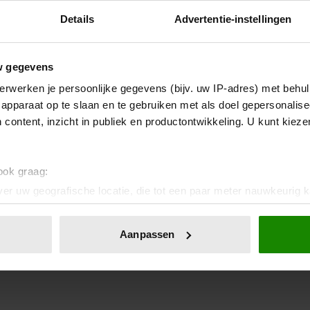
Details
Advertentie-instellingen
w gegevens
erwerken je persoonlijke gegevens (bijv. uw IP-adres) met behul
apparaat op te slaan en te gebruiken met als doel gepersonalise
 content, inzicht in publiek en productontwikkeling. U kunt kiez
 ook graag:
er uw geografische locatie, die tot een paar meter nauwkeurig k
n door het actief te scannen op specifieke eigenschappen (fingerp
onlijke gegevens worden verwerkt en stel uw voorkeuren in he
Aanpassen
jzigen of intrekken in de Cookieverklaring.
ent en advertenties te personaliseren, om functies voor social
. Ook delen we informatie over uw gebruik van onze site met on
e. Deze partners kunnen deze gegevens combineren met andere i