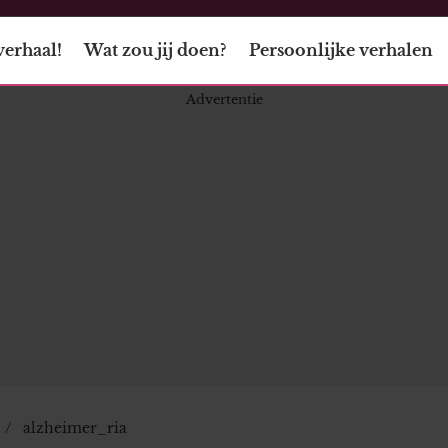
verhaal!
Wat zou jij doen?
Persoonlijke verhalen
alzheimer_ria