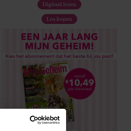
Digitaal lezen
Los kopen