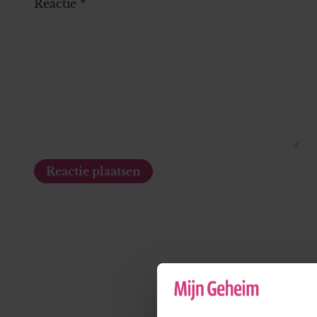
Reactie
*