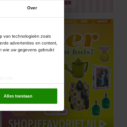
Over
p van technologieën zoals
erde advertenties en content,
en wie uw gegevens gebruikt
an zijn
rinting)
t
detailgedeelte
in. U kunt uw
Alles toestaan
 media te bieden en om ons
ze partners voor social
nformatie die u aan ze heeft