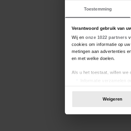
Toestemming
Verantwoord gebruik van u
Wij en
onze 1022 partners
v
cookies om informatie op uw 
metingen aan advertenties en
en met welke doelen.
Als u het toestaat, willen we
Informatie verzamelen ov
Uw apparaat identificere
Lees meer over hoe uw perso
Weigeren
toestemming op elk moment wi
We gebruiken cookies om cont
websiteverkeer te analyseren
media, adverteren en analys