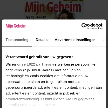
Toestemming
Details
Advertentie-instellingen
Ov
Verantwoord gebruik van uw gegevens
Wij en
onze 1022 partners
verwerken je persoonlijke
gegevens (bijv. uw IP-adres) met behulp van
technologieën zoals cookies om informatie op uw
apparaat op te slaan en te gebruiken met als doel
De nieuwe Mijn Geheim ligt nu in de winkel
gepersonaliseerde advertenties en content, metingen aan
Abonneren
advertenties en content, inzicht in publiek en
productontwikkeling. U kunt kiezen wie uw gegevens
Digitaal lezen
gebruikt en met welke doelen.