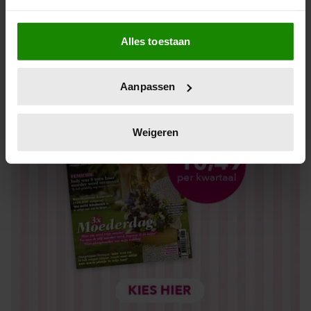
Los kopen
Als u het toestaat, willen we ook graag:
Alles toestaan
Informatie verzamelen over uw geografische locatie,
die tot een paar meter nauwkeurig kan zijn
Uw apparaat identificeren door het actief te scannen
Aanpassen
op specifieke eigenschappen (fingerprinting)
Lees meer over hoe uw persoonlijke gegevens worden
verwerkt en stel uw voorkeuren in het
detailgedeelte
in.
Weigeren
U kunt uw toestemming op elk moment wijzigen of
intrekken in de Cookieverklaring.
We gebruiken cookies om content en advertenties te
personaliseren, om functies voor social media te bieden
en om ons websiteverkeer te analyseren. Ook delen we
informatie over uw gebruik van onze site met onze
partners voor social media, adverteren en analyse. Deze
partners kunnen deze gegevens combineren met andere
informatie die u aan ze heeft verstrekt of die ze hebben