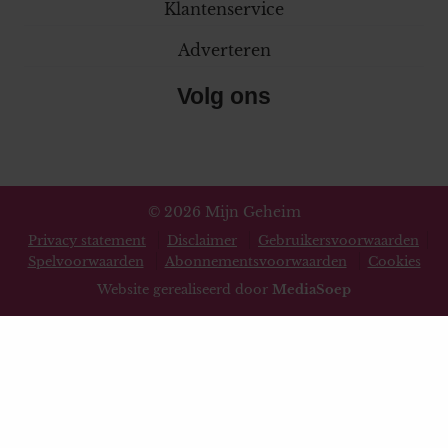
Klantenservice
Adverteren
Volg ons
© 2026 Mijn Geheim
Privacy statement
Disclaimer
Gebruikersvoorwaarden
Spelvoorwaarden
Abonnementsvoorwaarden
Cookies
Website gerealiseerd door
MediaSoep