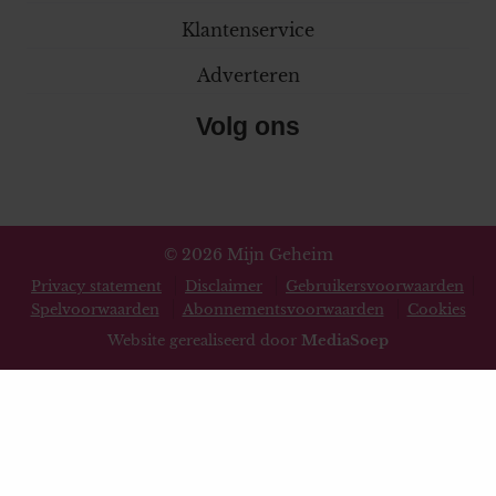
Klantenservice
Adverteren
Volg ons
© 2026 Mijn Geheim
Privacy statement
Disclaimer
Gebruikersvoorwaarden
Spelvoorwaarden
Abonnementsvoorwaarden
Cookies
Website gerealiseerd door
MediaSoep