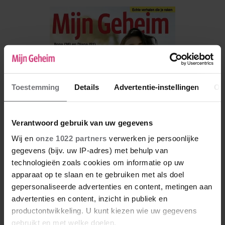
Toestemming
Details
Advertentie-instellingen
Ov
Verantwoord gebruik van uw gegevens
Wij en
onze 1022 partners
verwerken je persoonlijke
gegevens (bijv. uw IP-adres) met behulp van
technologieën zoals cookies om informatie op uw
apparaat op te slaan en te gebruiken met als doel
De nieuwe Mijn Geheim ligt nu in de winkel
gepersonaliseerde advertenties en content, metingen aan
Abonneren
advertenties en content, inzicht in publiek en
productontwikkeling. U kunt kiezen wie uw gegevens
Digitaal lezen
gebruikt en met welke doelen.