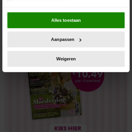
Los kopen
Als u het toestaat, willen we ook graag:
Alles toestaan
Informatie verzamelen over uw geografische locatie,
die tot een paar meter nauwkeurig kan zijn
Uw apparaat identificeren door het actief te scannen
Aanpassen
op specifieke eigenschappen (fingerprinting)
Lees meer over hoe uw persoonlijke gegevens worden
verwerkt en stel uw voorkeuren in het
detailgedeelte
in.
Weigeren
U kunt uw toestemming op elk moment wijzigen of
intrekken in de Cookieverklaring.
We gebruiken cookies om content en advertenties te
personaliseren, om functies voor social media te bieden
en om ons websiteverkeer te analyseren. Ook delen we
informatie over uw gebruik van onze site met onze
partners voor social media, adverteren en analyse. Deze
partners kunnen deze gegevens combineren met andere
informatie die u aan ze heeft verstrekt of die ze hebben