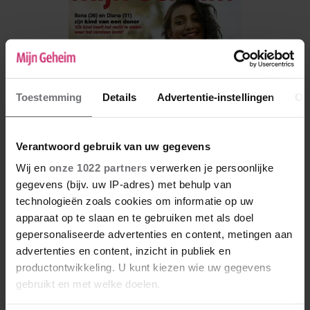
Toestemming
Details
Advertentie-instellingen
Ov
Verantwoord gebruik van uw gegevens
Wij en
onze 1022 partners
verwerken je persoonlijke
gegevens (bijv. uw IP-adres) met behulp van
technologieën zoals cookies om informatie op uw
De nieuwe Mijn Geheim ligt nu in de winkel
apparaat op te slaan en te gebruiken met als doel
Abonneren
gepersonaliseerde advertenties en content, metingen aan
advertenties en content, inzicht in publiek en
Digitaal lezen
productontwikkeling. U kunt kiezen wie uw gegevens
gebruikt en met welke doelen.
Los kopen