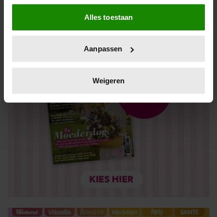
Als u het toestaat, willen we ook graag:
Alles toestaan
Informatie verzamelen over uw geografische locatie,
die tot een paar meter nauwkeurig kan zijn
Uw apparaat identificeren door het actief te scannen
Aanpassen
op specifieke eigenschappen (fingerprinting)
Lees meer over hoe uw persoonlijke gegevens worden
verwerkt en stel uw voorkeuren in het
detailgedeelte
in.
Weigeren
U kunt uw toestemming op elk moment wijzigen of
intrekken in de Cookieverklaring.
We gebruiken cookies om content en advertenties te
personaliseren, om functies voor social media te bieden
en om ons websiteverkeer te analyseren. Ook delen we
informatie over uw gebruik van onze site met onze
partners voor social media, adverteren en analyse. Deze
partners kunnen deze gegevens combineren met andere
informatie die u aan ze heeft verstrekt of die ze hebben
verzameld op basis van uw gebruik van hun services. U