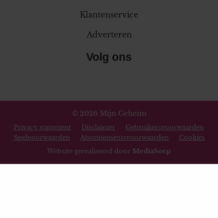
Klantenservice
Adverteren
Volg ons
© 2026 Mijn Geheim
Privacy statement
Disclaimer
Gebruikersvoorwaarden
Spelvoorwaarden
Abonnementsvoorwaarden
Cookies
Website gerealiseerd door
MediaSoep