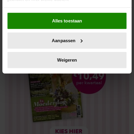
Los kopen
Als u het toestaat, willen we ook graag:
Alles toestaan
Informatie verzamelen over uw geografische locatie,
die tot een paar meter nauwkeurig kan zijn
Uw apparaat identificeren door het actief te scannen
Aanpassen
op specifieke eigenschappen (fingerprinting)
Lees meer over hoe uw persoonlijke gegevens worden
verwerkt en stel uw voorkeuren in het
detailgedeelte
in.
Weigeren
U kunt uw toestemming op elk moment wijzigen of
intrekken in de Cookieverklaring.
We gebruiken cookies om content en advertenties te
personaliseren, om functies voor social media te bieden
en om ons websiteverkeer te analyseren. Ook delen we
informatie over uw gebruik van onze site met onze
partners voor social media, adverteren en analyse. Deze
partners kunnen deze gegevens combineren met andere
informatie die u aan ze heeft verstrekt of die ze hebben