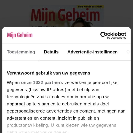
Toestemming
Details
Advertentie-instellingen
Ov
Verantwoord gebruik van uw gegevens
Wij en
onze 1022 partners
verwerken je persoonlijke
gegevens (bijv. uw IP-adres) met behulp van
technologieën zoals cookies om informatie op uw
apparaat op te slaan en te gebruiken met als doel
De nieuwe Mijn Geheim ligt nu in de winkel
gepersonaliseerde advertenties en content, metingen aan
Abonneren
advertenties en content, inzicht in publiek en
productontwikkeling. U kunt kiezen wie uw gegevens
Digitaal lezen
gebruikt en met welke doelen.