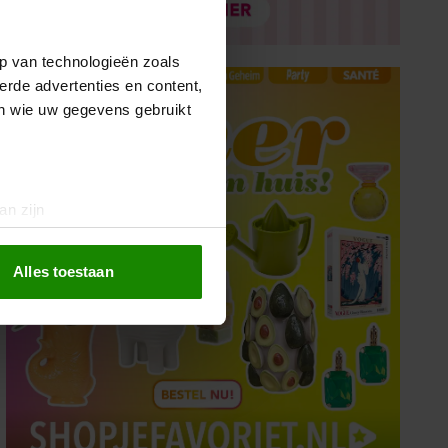
p van technologieën zoals
erde advertenties en content,
en wie uw gegevens gebruikt
an zijn
rinting)
t
detailgedeelte
in. U kunt uw
Alles toestaan
 media te bieden en om ons
ze partners voor social
nformatie die u aan ze heeft
oord met onze cookies als u