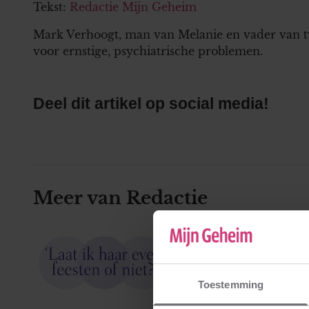
Tekst:
Redactie Mijn Geheim
Mark Verhoogt, man van Melanie en vader van tw
voor ernstige, psychiatrische problemen.
Deel dit artikel op social media!
Meer van Redactie
Toestemming