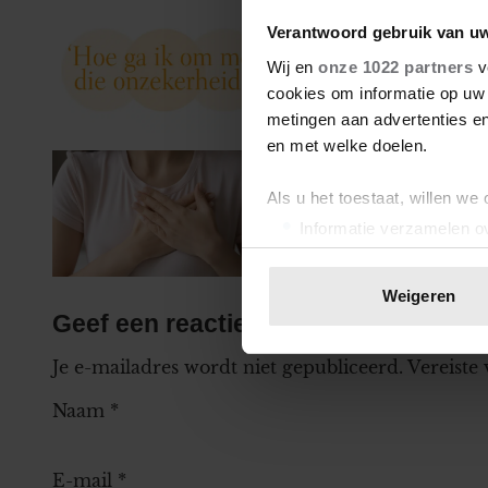
Verantwoord gebruik van u
Sharon schaamt zi
Wij en
onze 1022 partners
v
cookies om informatie op uw 
metingen aan advertenties en
en met welke doelen.
Viviënne vertelde 
Als u het toestaat, willen we
Informatie verzamelen ov
Uw apparaat identificere
Lees meer over hoe uw perso
Weigeren
toestemming op elk moment wi
Geef een reactie
We gebruiken cookies om cont
Je e-mailadres wordt niet gepubliceerd.
Vereiste
websiteverkeer te analyseren
Naam
*
media, adverteren en analys
verstrekt of die ze hebben v
onze website blijft gebruiken.
E-mail
*