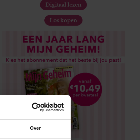
Digitaal lezen
Los kopen
Over