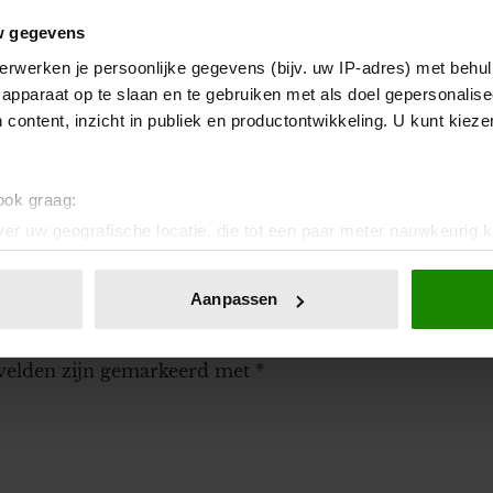
w gegevens
ch voor haar lichaam
erwerken je persoonlijke gegevens (bijv. uw IP-adres) met behul
apparaat op te slaan en te gebruiken met als doel gepersonalise
 content, inzicht in publiek en productontwikkeling. U kunt kiez
niemand over haar hartklachten
 ook graag:
er uw geografische locatie, die tot een paar meter nauwkeurig k
n door het actief te scannen op specifieke eigenschappen (fingerp
onlijke gegevens worden verwerkt en stel uw voorkeuren in he
Aanpassen
jzigen of intrekken in de Cookieverklaring.
ent en advertenties te personaliseren, om functies voor social
 velden zijn gemarkeerd met
*
. Ook delen we informatie over uw gebruik van onze site met on
e. Deze partners kunnen deze gegevens combineren met andere i
erzameld op basis van uw gebruik van hun services. U gaat akk