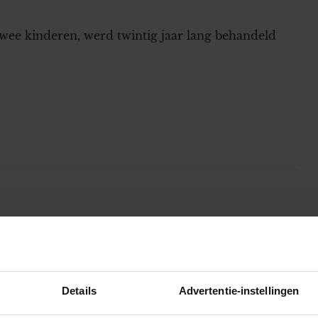
ee kinderen, werd twintig jaar lang behandeld
Britts gescheiden zus vergeet haar kids
Details
Advertentie-instellingen