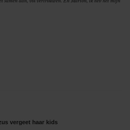
t samen aan, vol vertrouwen. En Marion, ik heb het mijn
Britts gescheiden zus vergeet haar kids