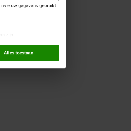
en wie uw gegevens gebruikt
an zijn
rinting)
t
detailgedeelte
in. U kunt uw
Alles toestaan
 media te bieden en om ons
ze partners voor social
nformatie die u aan ze heeft
oord met onze cookies als u