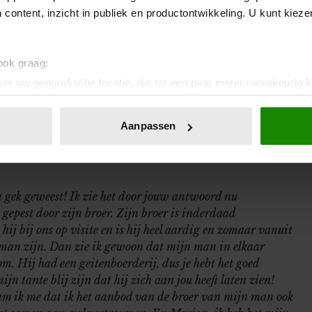
 gezin vormen. Langzaamaan zal je partner ook meer
 content, inzicht in publiek en productontwikkeling. U kunt kiez
en kindje van jullie samen. Lieve Nicole, ik weet dat
n gelukkig wil zien, maar alleen oprechtheid
 alleen verwijdering brengen en een schuldgevoel
 ook graag:
n liefdevolle toekomst samen! Veel liefs, Marion
er uw geografische locatie, die tot een paar meter nauwkeurig k
n door het actief te scannen op specifieke eigenschappen (fingerp
onlijke gegevens worden verwerkt en stel uw voorkeuren in he
Aanpassen
jzigen of intrekken in de Cookieverklaring.
ent en advertenties te personaliseren, om functies voor social
. Ook delen we informatie over uw gebruik van onze site met on
n gek geweest! Ik zie het door jouw antwoord nu
e. Deze partners kunnen deze gegevens combineren met andere i
 gepest door zijn broer. Zijn broer is inderdaad
erzameld op basis van uw gebruik van hun services. U gaat akk
 hij bij ons op visite en is hij heel aardig en zomaar vanuit
jn man zijn. Dan zie ik gewoon dat mijn man in elkaar
om. Hij had een geitenboerderij, dus je hebt het goed
ijn tante blij zijn dat hij zich aan jou heeft laten zien!
aam ik me dat ik het aanbod van de broer van mijn man ook