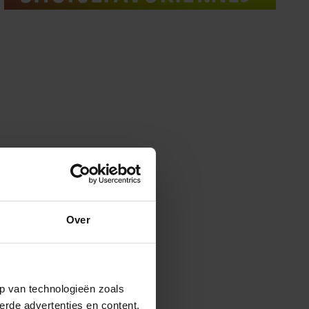
Over
p van technologieën zoals
erde advertenties en content,