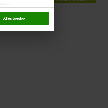
an zijn
rinting)
t
detailgedeelte
in. U kunt uw
Alles toestaan
 media te bieden en om ons
ze partners voor social
nformatie die u aan ze heeft
oord met onze cookies als u