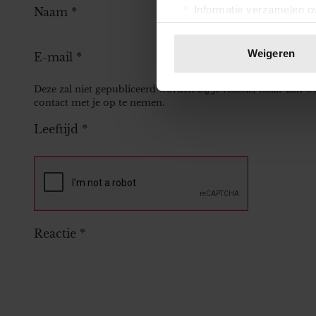
Informatie verzamelen ov
Naam
*
Uw apparaat identificere
Lees meer over hoe uw perso
Weigeren
E-mail
*
toestemming op elk moment wi
Deze zal niet gepubliceerd worden bij je reactie, maar kan 
We gebruiken cookies om cont
contact met je op te nemen.
websiteverkeer te analyseren
Leeftijd
*
media, adverteren en analys
verstrekt of die ze hebben v
onze website blijft gebruiken.
Reactie
*