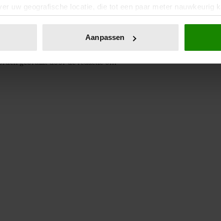
er uw geografische locatie, die tot een paar meter nauwkeurig k
n door het actief te scannen op specifieke eigenschappen (fingerp
onlijke gegevens worden verwerkt en stel uw voorkeuren in he
Aanpassen
jzigen of intrekken in de Cookieverklaring.
worden gebruikt door de redactie om
ent en advertenties te personaliseren, om functies voor social
. Ook delen we informatie over uw gebruik van onze site met on
e. Deze partners kunnen deze gegevens combineren met andere i
erzameld op basis van uw gebruik van hun services. U gaat akk