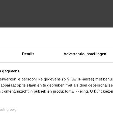
ch voor haar lichaam
Details
Advertentie-instellingen
niemand over haar hartklachten
w gegevens
erwerken je persoonlijke gegevens (bijv. uw IP-adres) met behul
apparaat op te slaan en te gebruiken met als doel gepersonalise
 content, inzicht in publiek en productontwikkeling. U kunt kiez
 velden zijn gemarkeerd met
*
 ook graag: