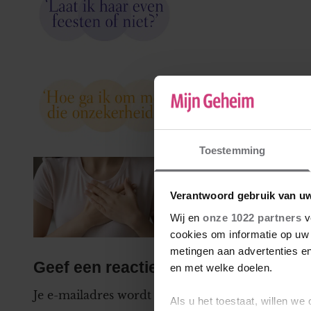
Sharon schaamt zi
Toestemming
Viviënne vertelde 
Verantwoord gebruik van u
Wij en
onze 1022 partners
v
cookies om informatie op uw 
metingen aan advertenties en
Geef een reactie
en met welke doelen.
Je e-mailadres wordt niet gepubliceerd.
Vereiste
Als u het toestaat, willen we