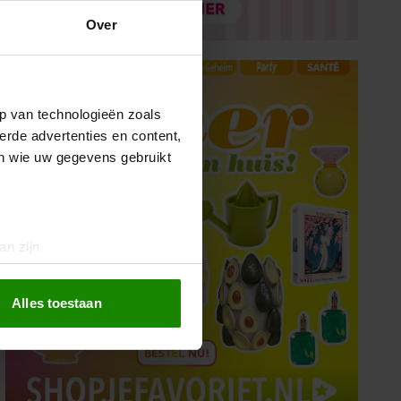
Over
p van technologieën zoals
erde advertenties en content,
en wie uw gegevens gebruikt
an zijn
rinting)
t
detailgedeelte
in. U kunt uw
Alles toestaan
 media te bieden en om ons
ze partners voor social
nformatie die u aan ze heeft