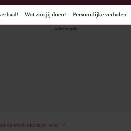
verhaal!
Wat zou jij doen?
Persoonlijke verhalen
ker en wordt niet meer beter