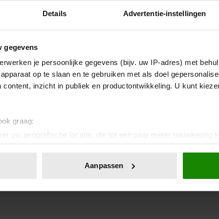
Details
Advertentie-instellingen
w gegevens
erwerken je persoonlijke gegevens (bijv. uw IP-adres) met behul
apparaat op te slaan en te gebruiken met als doel gepersonalise
 content, inzicht in publiek en productontwikkeling. U kunt kiez
 ook graag:
er uw geografische locatie, die tot een paar meter nauwkeurig k
n door het actief te scannen op specifieke eigenschappen (fingerp
onlijke gegevens worden verwerkt en stel uw voorkeuren in he
Aanpassen
jzigen of intrekken in de Cookieverklaring.
ent en advertenties te personaliseren, om functies voor social
. Ook delen we informatie over uw gebruik van onze site met on
e. Deze partners kunnen deze gegevens combineren met andere i