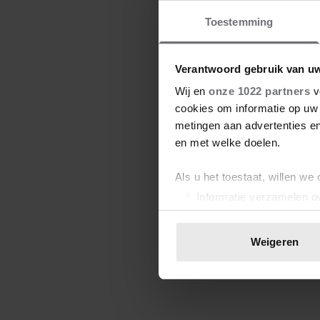
Toestemming
Verantwoord gebruik van u
Wij en
onze 1022 partners
v
cookies om informatie op uw 
metingen aan advertenties en
en met welke doelen.
Als u het toestaat, willen we
Informatie verzamelen ov
Uw apparaat identificere
Lees meer over hoe uw perso
Weigeren
toestemming op elk moment wi
We gebruiken cookies om cont
websiteverkeer te analyseren
media, adverteren en analys