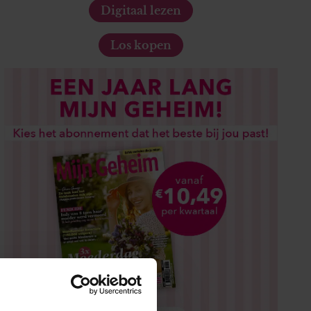
Digitaal lezen
Los kopen