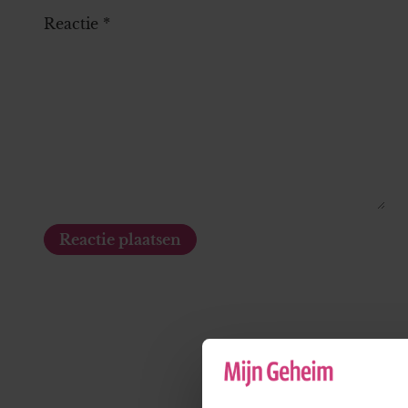
Reactie
*