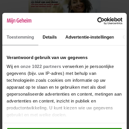
Toestemming
Details
Advertentie-instellingen
Ov
Verantwoord gebruik van uw gegevens
Wij en
onze 1022 partners
verwerken je persoonlijke
gegevens (bijv. uw IP-adres) met behulp van
De nieuwe Mijn Geheim ligt nu in de winkel
technologieën zoals cookies om informatie op uw
apparaat op te slaan en te gebruiken met als doel
Abonneren
gepersonaliseerde advertenties en content, metingen aan
Digitaal lezen
advertenties en content, inzicht in publiek en
productontwikkeling. U kunt kiezen wie uw gegevens
Los kopen
gebruikt en met welke doelen.
Als u het toestaat, willen we ook graag: