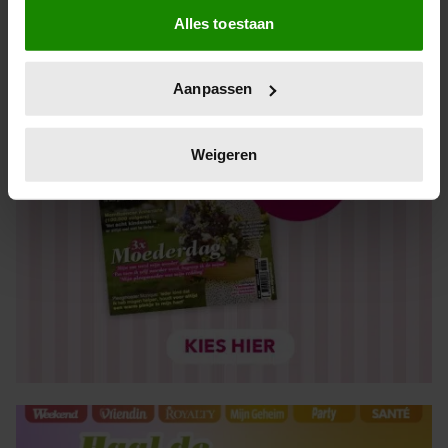
Alles toestaan
Informatie verzamelen over uw geografische locatie,
die tot een paar meter nauwkeurig kan zijn
Uw apparaat identificeren door het actief te scannen
Aanpassen
op specifieke eigenschappen (fingerprinting)
Lees meer over hoe uw persoonlijke gegevens worden
verwerkt en stel uw voorkeuren in het
detailgedeelte
in.
Weigeren
U kunt uw toestemming op elk moment wijzigen of
intrekken in de Cookieverklaring.
We gebruiken cookies om content en advertenties te
personaliseren, om functies voor social media te bieden
en om ons websiteverkeer te analyseren. Ook delen we
informatie over uw gebruik van onze site met onze
partners voor social media, adverteren en analyse. Deze
partners kunnen deze gegevens combineren met andere
informatie die u aan ze heeft verstrekt of die ze hebben
verzameld op basis van uw gebruik van hun services. U
gaat akkoord met onze cookies als u onze website blijft